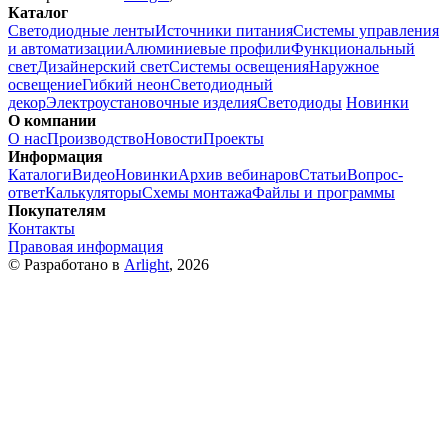
Каталог
Светодиодные ленты
Источники питания
Системы управления
и автоматизации
Алюминиевые профили
Функциональный
свет
Дизайнерский свет
Системы освещения
Наружное
освещение
Гибкий неон
Светодиодный
декор
Электроустановочные изделия
Светодиоды
Новинки
О компании
О нас
Производство
Новости
Проекты
Информация
Каталоги
Видео
Новинки
Архив вебинаров
Статьи
Вопрос-
ответ
Калькуляторы
Схемы монтажа
Файлы и программы
Покупателям
Контакты
Правовая информация
© Разработано в
Arlight
, 2026