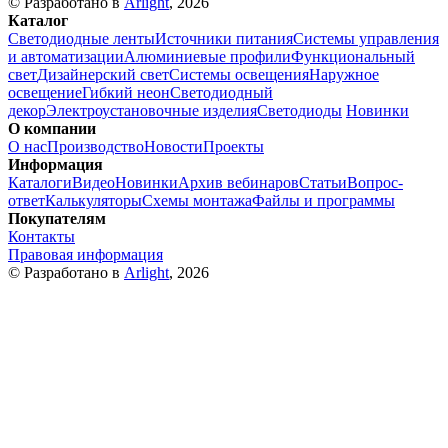
© Разработано в
Arlight
, 2026
Каталог
Светодиодные ленты
Источники питания
Системы управления
и автоматизации
Алюминиевые профили
Функциональный
свет
Дизайнерский свет
Системы освещения
Наружное
освещение
Гибкий неон
Светодиодный
декор
Электроустановочные изделия
Светодиоды
Новинки
О компании
О нас
Производство
Новости
Проекты
Информация
Каталоги
Видео
Новинки
Архив вебинаров
Статьи
Вопрос-
ответ
Калькуляторы
Схемы монтажа
Файлы и программы
Покупателям
Контакты
Правовая информация
© Разработано в
Arlight
, 2026