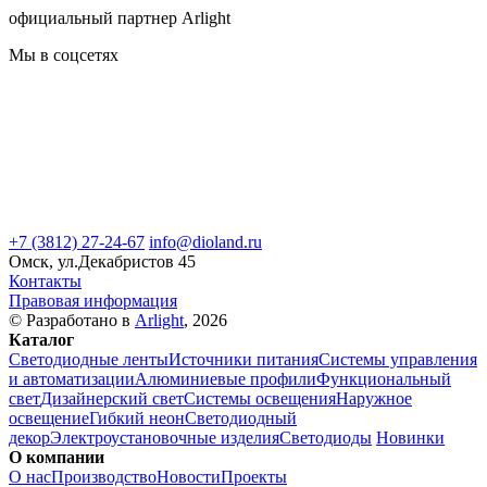
официальный партнер Arlight
Мы в соцсетях
+7 (3812) 27-24-67
info@dioland.ru
Омск, ул.Декабристов 45
Контакты
Правовая информация
© Разработано в
Arlight
, 2026
Каталог
Светодиодные ленты
Источники питания
Системы управления
и автоматизации
Алюминиевые профили
Функциональный
свет
Дизайнерский свет
Системы освещения
Наружное
освещение
Гибкий неон
Светодиодный
декор
Электроустановочные изделия
Светодиоды
Новинки
О компании
О нас
Производство
Новости
Проекты