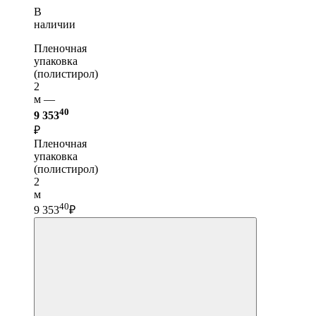
В
наличии
Пленочная
упаковка
(полистирол)
2
м —
40
9 353
₽
Пленочная
упаковка
(полистирол)
2
м
40
9 353
₽