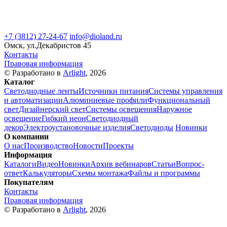
+7 (3812) 27-24-67
info@dioland.ru
Омск, ул.Декабристов 45
Контакты
Правовая информация
© Разработано в
Arlight
, 2026
Каталог
Светодиодные ленты
Источники питания
Системы управления
и автоматизации
Алюминиевые профили
Функциональный
свет
Дизайнерский свет
Системы освещения
Наружное
освещение
Гибкий неон
Светодиодный
декор
Электроустановочные изделия
Светодиоды
Новинки
О компании
О нас
Производство
Новости
Проекты
Информация
Каталоги
Видео
Новинки
Архив вебинаров
Статьи
Вопрос-
ответ
Калькуляторы
Схемы монтажа
Файлы и программы
Покупателям
Контакты
Правовая информация
© Разработано в
Arlight
, 2026