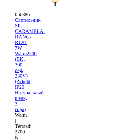
056886
Светильник
SP-
CARAMELA-
HANG-
R120-
7W
Warm2700
(BK,
300
deg,
230V)
(Arlight,
IP20
Натуральный
шелк,
3
года)
Warm
|
Тёплый
2700
K