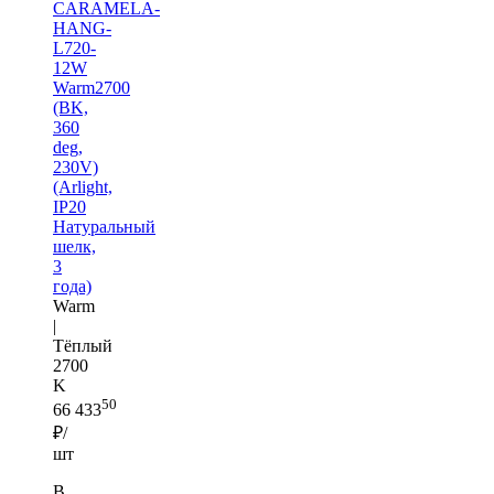
CARAMELA-
HANG-
L720-
12W
Warm2700
(BK,
360
deg,
230V)
(Arlight,
IP20
Натуральный
шелк,
3
года)
Warm
|
Тёплый
2700
K
50
66 433
₽/
шт
В