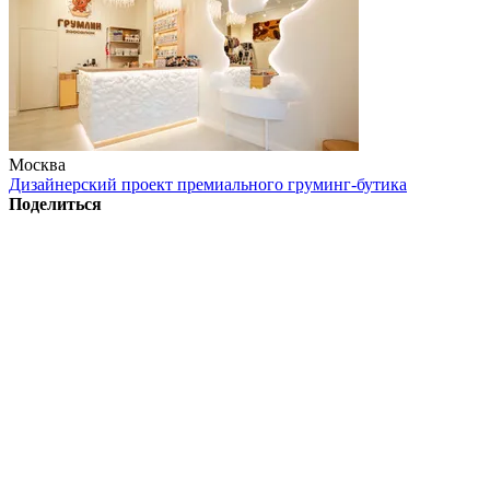
Москва
Дизайнерский проект премиального груминг-бутика
Поделиться