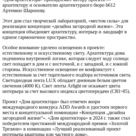
архитектору и основателю архитектурного бюро b612
Артемию Шаронову.
Этот дом стал творческой лабораторией, «местом силы» для
реализации концепции «дизайна загородной жизни». Эта
концепция объединяет архитектуру, интерьер и ландшафт в
единое гармоничное пространство.
Особое внимание уделено освещению в проекте:
естественному и искусственному свету. Архитектура дома
подчинена внутренней логике, которая следует ходу солнца:
свет попадает в дом и с восточной, и с западной, и с южной
стороны. Искусственное освещение не конфликтует с
естественным за счет тщательного подбора источников света.
Светодиодная лента LUX обладает дневным белым цветом
свечения (4000 К). Свет ленты Arlight не искажает цвета
интерьера за счет высокого индекса цветопередачи (CRI>85).
Проект «Дом архитектора» был отмечен жюри
международного конкурса ADD Awards и удостоен первого
места в концептуальной номинации «Концепция „дизайна
загородной жизни“». «Дом архитектора» в 2024 г. также стал
победителем престижной международной премии «Золотой
Трезини» в номинации «Лучший реализованный проект
интерьера квартиры или частного дома».