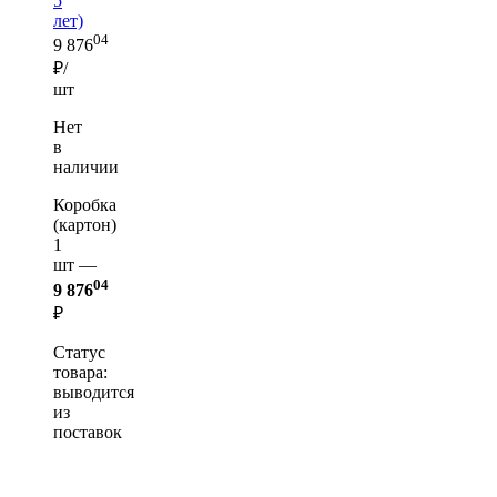
5
лет)
04
9 876
₽/
шт
Нет
в
наличии
Коробка
(картон)
1
шт —
04
9 876
₽
Статус
товара:
выводится
из
поставок