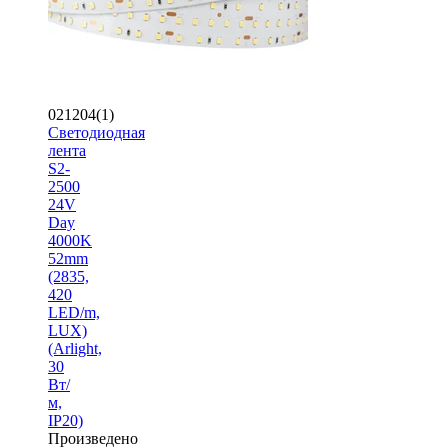
021204(1)
Светодиодная
лента
S2-
2500
24V
Day
4000K
52mm
(2835,
420
LED/m,
LUX)
(Arlight,
30
Вт/
м,
IP20)
Произведено