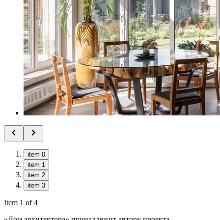
item 0
item 1
item 2
item 3
Item 1 of 4
«Дом архитектора» принадлежит автору проекта —