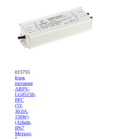
015755
Блок
питания
ARPV-
LG05150-
PFC
(5V,
30.0A,
150W)
(Arlight,
IP67
Металл,