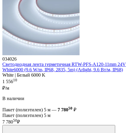
034026
Светодиодная лента герметичная RTW-PFS-A120-11mm 24V
White6000 (9.6 W/m, IP68, 2835, 5m) (Arlight, 9.6 Вт/м, IP68)
White | Белый 6000 K
10
1 556
₽/м
В наличии
50
Пакет (полиэтилен) 5 м —
7 780
₽
Пакет (полиэтилен) 5 м
50
7 780
₽