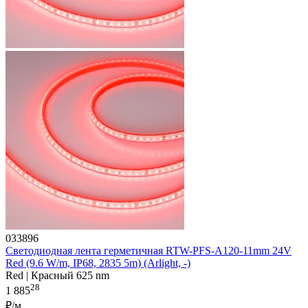
033896
Светодиодная лента герметичная RTW-PFS-A120-11mm 24V
Red (9.6 W/m, IP68, 2835 5m) (Arlight, -)
Red | Красный 625 nm
28
1 885
₽/м