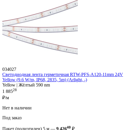
034027
Светодиодная лента герметичная RTW-PFS-A120-11mm 24V
Yellow (9.6 W/m, IP68, 2835, 5m) (Arlight, -)
Yellow | Жёлтый 590 nm
28
1 885
₽/м
Нет в наличии
Под заказ
40
Пакет (полиэтилен) 5 м —
9 426
₽