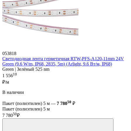
053818
Светодиодная лента герметичная RTW-PFS-A120-11mm 24V
Green (9.6 W/m, IP68, 2835, 5m) (Arlight, 9.6 Вт/м, IP68)
Green | Зелёный 525 nm
10
1 556
₽/м
В наличии
50
Пакет (полиэтилен) 5 м —
7 780
₽
Пакет (полиэтилен) 5 м
50
7 780
₽