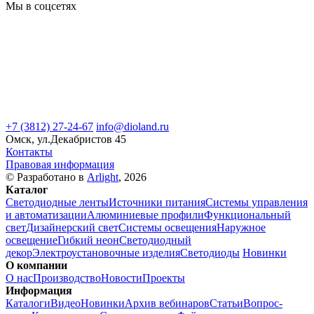
Мы в соцсетях
+7 (3812) 27-24-67
info@dioland.ru
Омск, ул.Декабристов 45
Контакты
Правовая информация
© Разработано в
Arlight
, 2026
Каталог
Светодиодные ленты
Источники питания
Системы управления
и автоматизации
Алюминиевые профили
Функциональный
свет
Дизайнерский свет
Системы освещения
Наружное
освещение
Гибкий неон
Светодиодный
декор
Электроустановочные изделия
Светодиоды
Новинки
О компании
О нас
Производство
Новости
Проекты
Информация
Каталоги
Видео
Новинки
Архив вебинаров
Статьи
Вопрос-