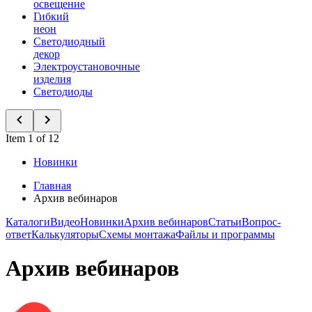
освещение
Гибкий
неон
Светодиодный
декор
Электроустановочные
изделия
Светодиоды
Item 1 of 12
Новинки
Главная
Архив вебинаров
Каталоги
Видео
Новинки
Архив вебинаров
Статьи
Вопрос-
ответ
Калькуляторы
Схемы монтажа
Файлы и программы
Архив вебинаров