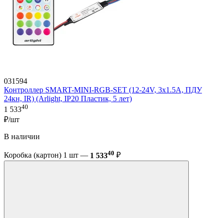
031594
Контроллер SMART-MINI-RGB-SET (12-24V, 3x1.5A, ПДУ
24кн, IR) (Arlight, IP20 Пластик, 5 лет)
40
1 533
₽/шт
В наличии
40
Коробка (картон) 1 шт —
1 533
₽