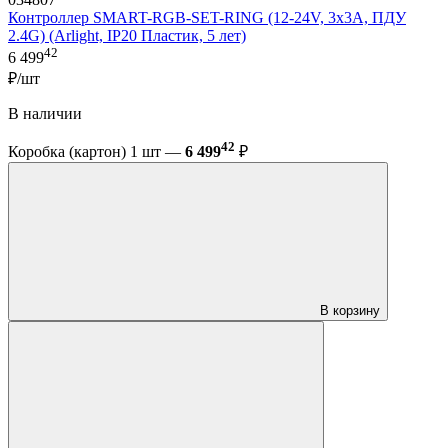
Контроллер SMART-RGB-SET-RING (12-24V, 3x3A, ПДУ
2.4G) (Arlight, IP20 Пластик, 5 лет)
42
6 499
₽/шт
В наличии
42
Коробка (картон) 1 шт —
6 499
₽
В корзину