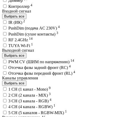
Диммер
4
Контроллер
Входной сигнал
Выбрать все
2
IR (ИК)
4
PushDim (подача AC 230V)
3
PushDim (сухие контакты)
14
RF 2.4GHz
1
TUYA Wi-Fi
Выходной сигнал
Выбрать все
14
PWM СV (ШИМ по напряжению)
4
Отсечка фазы задний фронт (RC)
4
Отсечка фазы передний фронт (RL)
Каналы управления
Выбрать все
9
1 CH (1 канал - Mono)
3
2 CH (2 канала - MIX)
4
3 CH (3 канала - RGB)
1
4 CH (4 канала - RGBW)
1
5 CH (5 каналов - RGBW-MIX)