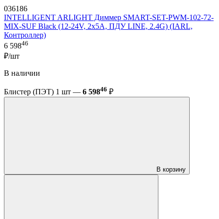
036186
INTELLIGENT ARLIGHT Диммер SMART-SET-PWM-102-72-
MIX-SUF Black (12-24V, 2x5A, ПДУ LINE, 2.4G) (IARL,
Контроллер)
46
6 598
₽/шт
В наличии
46
Блистер (ПЭТ) 1 шт —
6 598
₽
В корзину