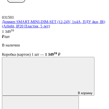
031593
Диммер SMART-MINI-DIM-SET (12-24V, 1x4A, ПДУ 4кн, IR)
(Arlight, IP20 Пластик, 5 лет)
16
1 349
₽/шт
В наличии
16
Коробка (картон) 1 шт —
1 349
₽
В корзину