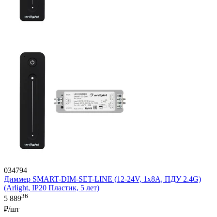
034794
Диммер SMART-DIM-SET-LINE (12-24V, 1x8A, ПДУ 2.4G)
(Arlight, IP20 Пластик, 5 лет)
36
5 889
₽/шт