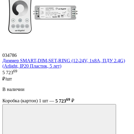
034786
Диммер SMART-DIM-SET-RING (12-24V, 1x8A, ПДУ 2.4G)
(Arlight, IP20 Пластик, 5 лет)
69
5 723
₽/шт
В наличии
69
Коробка (картон) 1 шт —
5 723
₽