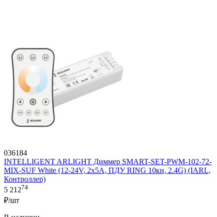
036184
INTELLIGENT ARLIGHT Диммер SMART-SET-PWM-102-72-
MIX-SUF White (12-24V, 2x5A, ПДУ RING 10кн, 2.4G) (IARL,
Контроллер)
74
5 212
₽/шт