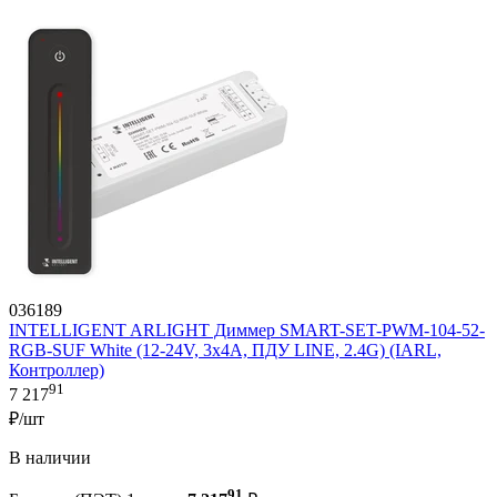
036189
INTELLIGENT ARLIGHT Диммер SMART-SET-PWM-104-52-
RGB-SUF White (12-24V, 3x4A, ПДУ LINE, 2.4G) (IARL,
Контроллер)
91
7 217
₽/шт
В наличии
91