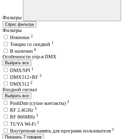
Фильтры
Сброс фильтра
Фильтры
2
Новинки
1
Товары со скидкой
6
В наличии
Особенности упр-я DMX
Выбрать все
1
DMX/SPI
3
DMX512+RF
2
DMX512
Входной сигнал
Выбрать все
2
PushDim (сухие контакты)
3
RF 2.4GHz
1
RF 866MHz
2
TUYA Wi-Fi
1
Внутренняя память для программ пользователя
Показать 7 товаров