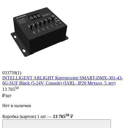
033759(1)
INTELLIGENT ARLIGHT Контроллер SMART-DMX-301-43-
6G-SUF Black (5-24V, Console) (IARL, IP20 Металл, 5 лет)
50
13 765
₽/шт
Нет в наличии
50
Коробка (картон) 1 шт —
13 765
₽