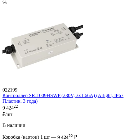
%
022199
Контроллер SR-1009HSWP (230V, 3x1.66A) (Arlight, IP67
Пластик, 3 года)
22
9 424
₽/шт
В наличии
22
Коробка (картон) 1 шт —
9 424
₽