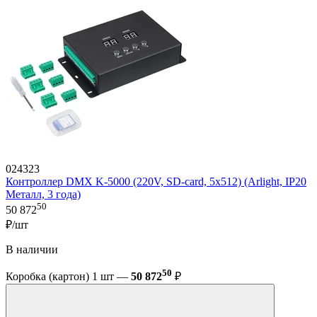
024323
Контроллер DMX K-5000 (220V, SD-card, 5x512) (Arlight, IP20
Металл, 3 года)
50
50 872
₽/шт
В наличии
50
Коробка (картон) 1 шт —
50 872
₽