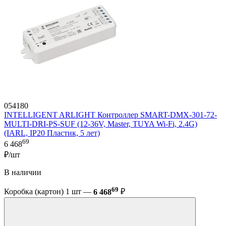
054180
INTELLIGENT ARLIGHT Контроллер SMART-DMX-301-72-
MULTI-DRI-PS-SUF (12-36V, Master, TUYA Wi-Fi, 2.4G)
(IARL, IP20 Пластик, 5 лет)
69
6 468
₽/шт
В наличии
69
Коробка (картон) 1 шт —
6 468
₽