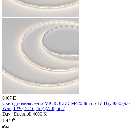
046743
Светодиодная лента MICROLED-M420-8mm 24V Day4000 (9.6
W/m, IP20, 2216, 5m) (Arlight, -)
Day | Дневной 4000 K
87
1 449
₽/м