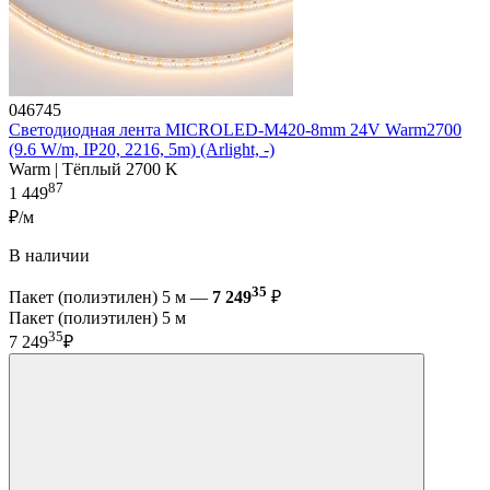
046745
Светодиодная лента MICROLED-M420-8mm 24V Warm2700
(9.6 W/m, IP20, 2216, 5m) (Arlight, -)
Warm | Тёплый 2700 K
87
1 449
₽/м
В наличии
35
Пакет (полиэтилен) 5 м —
7 249
₽
Пакет (полиэтилен) 5 м
35
7 249
₽