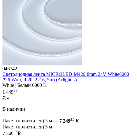
046742
Светодиодная лента MICROLED-M420-8mm 24V White6000
(9.6 W/m, IP20, 2216, 5m) (Arlight, -)
White | Белый 6000 K
87
1 449
₽/м
В наличии
35
Пакет (полиэтилен) 5 м —
7 249
₽
Пакет (полиэтилен) 5 м
35
7 249
₽