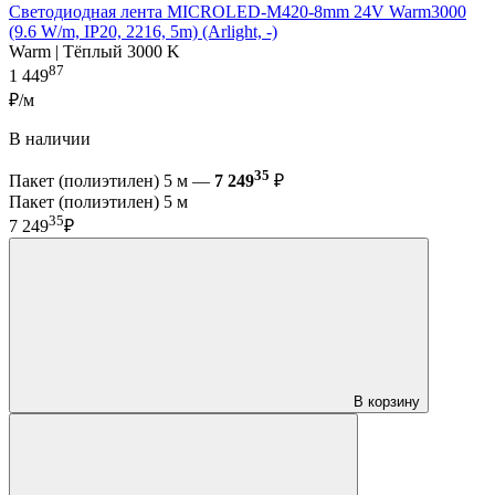
Светодиодная лента MICROLED-M420-8mm 24V Warm3000
(9.6 W/m, IP20, 2216, 5m) (Arlight, -)
Warm | Тёплый 3000 K
87
1 449
₽/м
В наличии
35
Пакет (полиэтилен) 5 м —
7 249
₽
Пакет (полиэтилен) 5 м
35
7 249
₽
В корзину