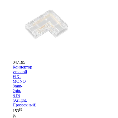
047195
Коннектор
угловой
FIX-
MONO-
8mm-
2pin-
STS
(Arlight,
Прозрачный)
81
153
₽/