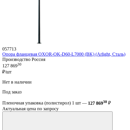
057713
Опора фланцевая OXOR-OK-D60-L7000 (BK) (Arlight, Сталь)
Производство Россия
30
127 869
₽/шт
Нет в наличии
Под заказ
30
Пленочная упаковка (полистирол) 1 шт —
127 869
₽
Актуальная цена по запросу