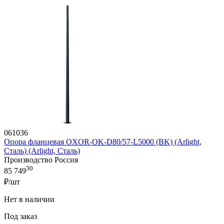
061036
Опора фланцевая OXOR-OK-D80/57-L5000 (BK) (Arlight,
Сталь) (Arlight, Сталь)
Производство Россия
30
85 749
₽/шт
Нет в наличии
Под заказ