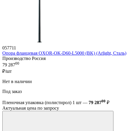
057711
Опора фланцевая OXOR-OK-D60-L5000 (BK) (Arlight, Сталь)
Производство Россия
00
79 287
₽/шт
Нет в наличии
Под заказ
00
Пленочная упаковка (полистирол) 1 шт —
79 287
₽
Актуальная цена по запросу