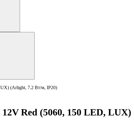
) (Arlight, 7.2 Вт/м, IP20)
12V Red (5060, 150 LED, LUX) (A