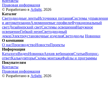
Контакты
Правовая информация
© Разработано в
Arlight
, 2026
Каталог
Светодиодные ленты
Источники питания
Системы управления
и автоматизации
Алюминиевые профили
Функциональный
свет
Дизайнерский свет
Системы освещения
Наружное
освещение
Гибкий неон
Светодиодный
декор
Электроустановочные изделия
Светодиоды
Новинки
О компании
О нас
Производство
Новости
Проекты
Информация
Каталоги
Видео
Новинки
Архив вебинаров
Статьи
Вопрос-
ответ
Калькуляторы
Схемы монтажа
Файлы и программы
Покупателям
Контакты
Правовая информация
© Разработано в
Arlight
, 2026