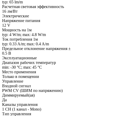
typ: 65 lm/m
Расчетная световая эффективность
16 лм/Вт
Электрические
Напряжение питания
12 V
Мощность на 1м
typ: 4 W/m; max: 4.8 W/m
Ток потребления 1м
typ: 0.33 A/m; max: 0.4 A/m
Предельное отклонение напряжения ±
0.5 В
Эксплуатационные
Диапазон рабочих температур
min: -30 °C; max: 45 °C
Место применения
Только в помещении
Управление
Входной сигнал
PWM СV (ШИМ по напряжению)
Диммируемый(ая)
Да
Каналы управления
1 CH (1 канал - Mono)
Тип управления