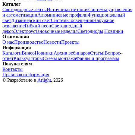
Каталог
Светодиодные ленты
Источники питания
Системы управления
и автоматизации
Алюминиевые профили
Функциональный
свет
Дизайнерский свет
Системы освещения
Наружное
освещение
Гибкий неон
Светодиодный
декор
Электроустановочные изделия
Светодиоды
Новинки
О компании
О нас
Производство
Новости
Проекты
Информация
Каталоги
Видео
Новинки
Архив вебинаров
Статьи
Вопрос-
ответ
Калькуляторы
Схемы монтажа
Файлы и программы
Покупателям
Контакты
Правовая информация
© Разработано в
Arlight
, 2026