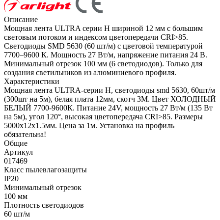
Описание
Мощная лента ULTRA серии H шириной 12 мм с большим
световым потоком и индексом цветопередачи CRI>85.
Светодиоды SMD 5630 (60 шт/м) с цветовой температурой
7700–9600 К. Мощность 27 Вт/м, напряжение питания 24 В.
Минимальный отрезок 100 мм (6 светодиодов). Только для
создания светильников из алюминиевого профиля.
Характеристики
Мощная лента ULTRA-серии H, светодиоды smd 5630, 60шт/м
(300шт на 5м), белая плата 12мм, скотч 3М. Цвет ХОЛОДНЫЙ
БЕЛЫЙ 7700-9600К. Питание 24V, мощность 27 Вт/м (135 Вт
на 5м), угол 120°, высокая цветопередача CRI>85. Размеры
5000х12х1.5мм. Цена за 1м. Установка на профиль
обязательна!
Общие
Артикул
017469
Класс пылевлагозащиты
IP20
Минимальный отрезок
100 мм
Плотность светодиодов
60 шт/м