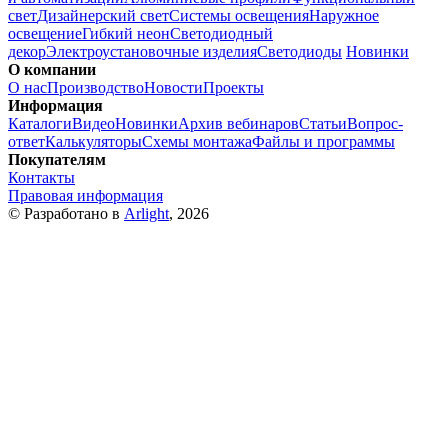
свет
Дизайнерский свет
Системы освещения
Наружное
освещение
Гибкий неон
Светодиодный
декор
Электроустановочные изделия
Светодиоды
Новинки
О компании
О нас
Производство
Новости
Проекты
Информация
Каталоги
Видео
Новинки
Архив вебинаров
Статьи
Вопрос-
ответ
Калькуляторы
Схемы монтажа
Файлы и программы
Покупателям
Контакты
Правовая информация
© Разработано в
Arlight
, 2026