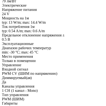
79 лм/Вт
Электрические
Напряжение питания
24 V
Мощность на 1м
typ: 13 W/m; max: 14.4 W/m
Ток потребления 1м
typ: 0.54 A/m; max: 0.6 A/m
Предельное отклонение напряжения ±
0.5 В
Эксплуатационные
Диапазон рабочих температур
min: -30 °C; max: 45 °C
Место применения
Только в помещении
Управление
Входной сигнал
PWM СV (ШИМ по напряжению)
Диммируемый(ая)
Да
Каналы управления
1 CH (1 канал - Mono)
Тип управления
PWM (ШИМ)
Габариты