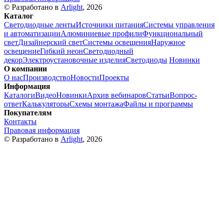
© Разработано в
Arlight
, 2026
Каталог
Светодиодные ленты
Источники питания
Системы управления
и автоматизации
Алюминиевые профили
Функциональный
свет
Дизайнерский свет
Системы освещения
Наружное
освещение
Гибкий неон
Светодиодный
декор
Электроустановочные изделия
Светодиоды
Новинки
О компании
О нас
Производство
Новости
Проекты
Информация
Каталоги
Видео
Новинки
Архив вебинаров
Статьи
Вопрос-
ответ
Калькуляторы
Схемы монтажа
Файлы и программы
Покупателям
Контакты
Правовая информация
© Разработано в
Arlight
, 2026