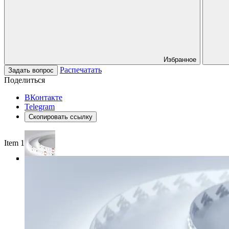
Избранное
Распечатать
Задать вопрос
Поделиться
ВКонтакте
Telegram
Скопировать ссылку
Item 1 of 5