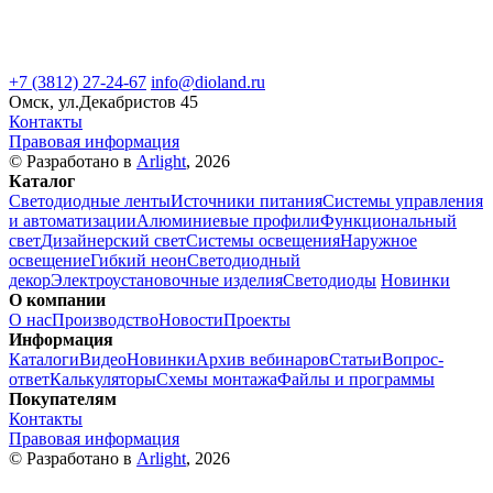
+7 (3812) 27-24-67
info@dioland.ru
Омск, ул.Декабристов 45
Контакты
Правовая информация
© Разработано в
Arlight
, 2026
Каталог
Светодиодные ленты
Источники питания
Системы управления
и автоматизации
Алюминиевые профили
Функциональный
свет
Дизайнерский свет
Системы освещения
Наружное
освещение
Гибкий неон
Светодиодный
декор
Электроустановочные изделия
Светодиоды
Новинки
О компании
О нас
Производство
Новости
Проекты
Информация
Каталоги
Видео
Новинки
Архив вебинаров
Статьи
Вопрос-
ответ
Калькуляторы
Схемы монтажа
Файлы и программы
Покупателям
Контакты
Правовая информация
© Разработано в
Arlight
, 2026