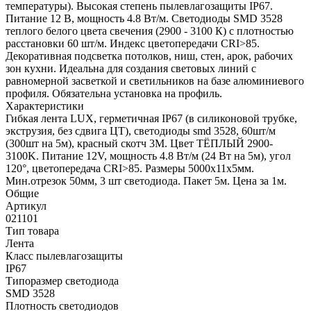
температуры). Высокая степень пылевлагозащиты IP67.
Питание 12 В, мощность 4.8 Вт/м. Светодиоды SMD 3528
теплого белого цвета свечения (2900 - 3100 К) с плотностью
расстановки 60 шт/м. Индекс цветопередачи CRI>85.
Декоративная подсветка потолков, ниш, стен, арок, рабочих
зон кухни. Идеальна для создания световых линий с
равномерной засветкой и светильников на базе алюминиевого
профиля. Обязательна установка на профиль.
Характеристики
Гибкая лента LUX, герметичная IP67 (в силиконовой трубке,
экструзия, без сдвига ЦТ), светодиоды smd 3528, 60шт/м
(300шт на 5м), красный скотч 3М. Цвет ТЁПЛЫЙ 2900-
3100K. Питание 12V, мощность 4.8 Вт/м (24 Вт на 5м), угол
120°, цветопередача CRI>85. Размеры 5000х11x5мм.
Мин.отрезок 50мм, 3 шт светодиода. Пакет 5м. Цена за 1м.
Общие
Артикул
021101
Тип товара
Лента
Класс пылевлагозащиты
IP67
Типоразмер светодиода
SMD 3528
Плотность светодиодов