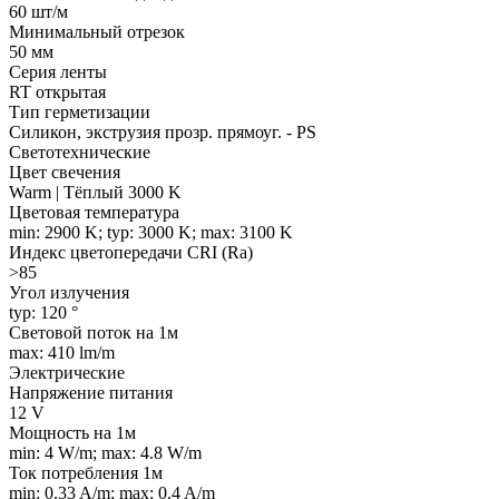
60 шт/м
Минимальный отрезок
50 мм
Серия ленты
RT открытая
Тип герметизации
Силикон, экструзия прозр. прямоуг. - PS
Светотехнические
Цвет свечения
Warm | Тёплый 3000 K
Цветовая температура
min: 2900 K; typ: 3000 K; max: 3100 K
Индекс цветопередачи CRI (Ra)
>85
Угол излучения
typ: 120 °
Световой поток на 1м
max: 410 lm/m
Электрические
Напряжение питания
12 V
Мощность на 1м
min: 4 W/m; max: 4.8 W/m
Ток потребления 1м
min: 0.33 A/m; max: 0.4 A/m