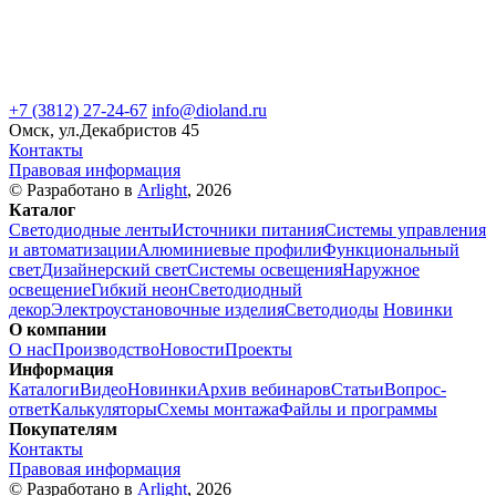
+7 (3812) 27-24-67
info@dioland.ru
Омск, ул.Декабристов 45
Контакты
Правовая информация
© Разработано в
Arlight
, 2026
Каталог
Светодиодные ленты
Источники питания
Системы управления
и автоматизации
Алюминиевые профили
Функциональный
свет
Дизайнерский свет
Системы освещения
Наружное
освещение
Гибкий неон
Светодиодный
декор
Электроустановочные изделия
Светодиоды
Новинки
О компании
О нас
Производство
Новости
Проекты
Информация
Каталоги
Видео
Новинки
Архив вебинаров
Статьи
Вопрос-
ответ
Калькуляторы
Схемы монтажа
Файлы и программы
Покупателям
Контакты
Правовая информация
© Разработано в
Arlight
, 2026