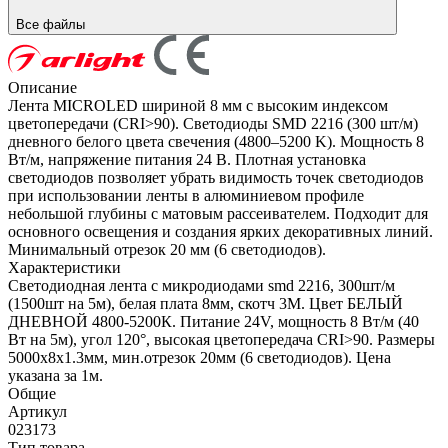
Все файлы
Описание
Лента MICROLED шириной 8 мм с высоким индексом
цветопередачи (CRI>90). Светодиоды SMD 2216 (300 шт/м)
дневного белого цвета свечения (4800–5200 K). Мощность 8
Вт/м, напряжение питания 24 В. Плотная установка
светодиодов позволяет убрать видимость точек светодиодов
при использовании ленты в алюминиевом профиле
небольшой глубины с матовым рассеивателем. Подходит для
основного освещения и создания ярких декоративных линий.
Минимальный отрезок 20 мм (6 светодиодов).
Характеристики
Светодиодная лента с микродиодами smd 2216, 300шт/м
(1500шт на 5м), белая плата 8мм, скотч 3М. Цвет БЕЛЫЙ
ДНЕВНОЙ 4800-5200К. Питание 24V, мощность 8 Вт/м (40
Вт на 5м), угол 120°, высокая цветопередача CRI>90. Размеры
5000х8х1.3мм, мин.отрезок 20мм (6 светодиодов). Цена
указана за 1м.
Общие
Артикул
023173
Тип товара