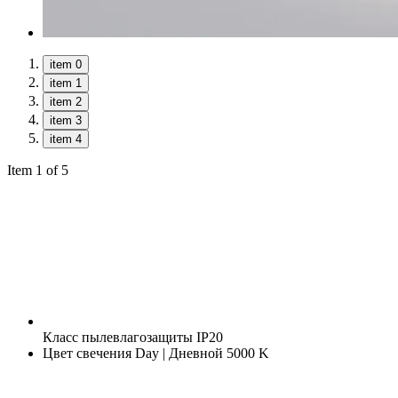
item 0
item 1
item 2
item 3
item 4
Item 1 of 5
Класс пылевлагозащиты
IP20
Цвет свечения
Day | Дневной 5000 K