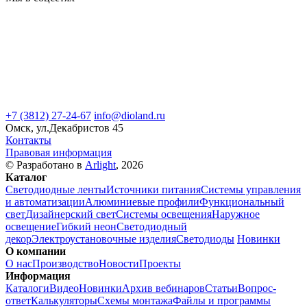
+7 (3812) 27-24-67
info@dioland.ru
Омск, ул.Декабристов 45
Контакты
Правовая информация
© Разработано в
Arlight
, 2026
Каталог
Светодиодные ленты
Источники питания
Системы управления
и автоматизации
Алюминиевые профили
Функциональный
свет
Дизайнерский свет
Системы освещения
Наружное
освещение
Гибкий неон
Светодиодный
декор
Электроустановочные изделия
Светодиоды
Новинки
О компании
О нас
Производство
Новости
Проекты
Информация
Каталоги
Видео
Новинки
Архив вебинаров
Статьи
Вопрос-
ответ
Калькуляторы
Схемы монтажа
Файлы и программы