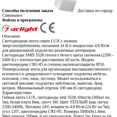
Способы получения заказа
Доставка по городу
Самовывоз
Файлы и программы
Описание
Светодиодная лента серии LUX с низким
энергопотреблением, питанием 24 В и мощностью 4.8 Вт/м
для декоративной подсветки различных интерьеров.
Светодиоды SMD 3528 теплого белого цвета свечения (2200 -
2400 К) с плотностью расстановки 60 шт/м. Индекс
цветопередачи CRI>85 и степень пылевлагозащиты IP20.
Универсальная лента для организации высококачественного
основного и декоративного освещения: подсветка мебели,
потолков, стен, ниш, лестниц. Может использоваться в
световой рекламе: подсветка лайтбоксов, вывесок, букв,
витрин. Минимальный отрезок 100 мм (6 светодиодов).
Характеристики
Гибкая лента LUX, светодиоды smd 3528, 60шт/м (300шт на
5м), белая плата 8мм, скотч 3М. Цвет ТЁПЛЫЙ (как свеча)
2200-2400K. Питание 24V, мощность 4.8 Вт/м (24 Вт на 5м),
угол 120°, цветопередача CRI>85. Размеры 5000х8x1.8мм.
Мин.отрезок 100мм, 6 шт светодиодов. Пакет 5м. Цена за 1м.