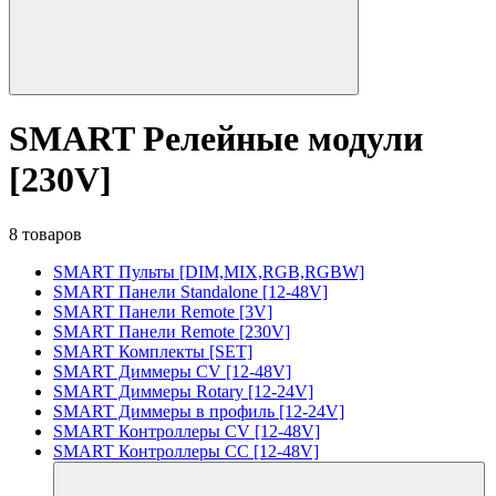
SMART Релейные модули
[230V]
8 товаров
SMART Пульты [DIM,MIX,RGB,RGBW]
SMART Панели Standalone [12-48V]
SMART Панели Remote [3V]
SMART Панели Remote [230V]
SMART Комплекты [SET]
SMART Диммеры CV [12-48V]
SMART Диммеры Rotary [12-24V]
SMART Диммеры в профиль [12-24V]
SMART Контроллеры CV [12-48V]
SMART Контроллеры CC [12-48V]