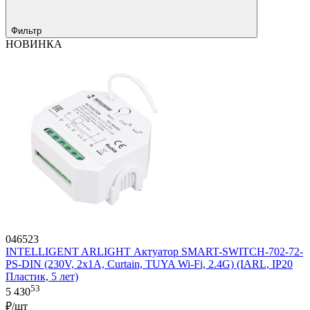
Фильтр
НОВИНКА
046523
INTELLIGENT ARLIGHT Актуатор SMART-SWITCH-702-72-
PS-DIN (230V, 2x1A, Curtain, TUYA Wi-Fi, 2.4G) (IARL, IP20
Пластик, 5 лет)
53
5 430
₽/шт