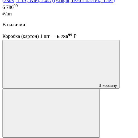
(230V, 1.5A, WiFi, 2.4G) (Arlight, IP20 Пластик, 5 лет)
99
6 786
₽/шт
В наличии
99
Коробка (картон) 1 шт —
6 786
₽
В корзину