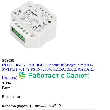
035308
INTELLIGENT ARLIGHT Релейный модуль SMART-
SWITCH-701-72-PS-IN (230V, 1x1.5A, ZB, 2.4G) (IARL,
Пластик)
09
8 384
₽/шт
В наличии
09
Коробка (картон) 1 шт —
8 384
₽