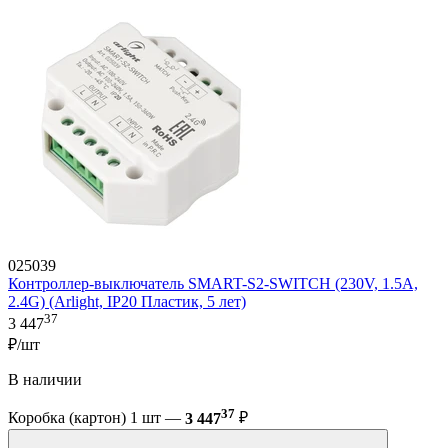
025039
Контроллер-выключатель SMART-S2-SWITCH (230V, 1.5A,
2.4G) (Arlight, IP20 Пластик, 5 лет)
37
3 447
₽/шт
В наличии
37
Коробка (картон) 1 шт —
3 447
₽