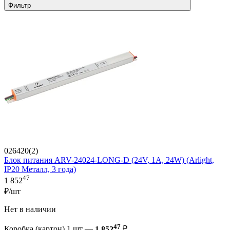
Фильтр
026420(2)
Блок питания ARV-24024-LONG-D (24V, 1A, 24W) (Arlight,
IP20 Металл, 3 года)
47
1 852
₽/шт
Нет в наличии
47
Коробка (картон) 1 шт —
1 852
₽