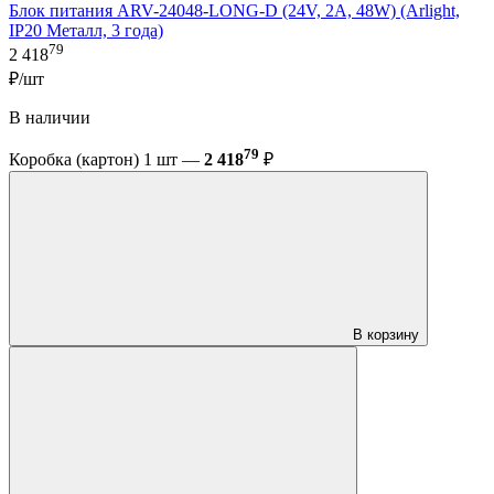
Блок питания ARV-24048-LONG-D (24V, 2A, 48W) (Arlight,
IP20 Металл, 3 года)
79
2 418
₽/шт
В наличии
79
Коробка (картон) 1 шт —
2 418
₽
В корзину