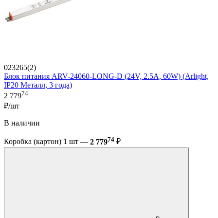
023265(2)
Блок питания ARV-24060-LONG-D (24V, 2.5A, 60W) (Arlight,
IP20 Металл, 3 года)
74
2 779
₽/шт
В наличии
74
Коробка (картон) 1 шт —
2 779
₽