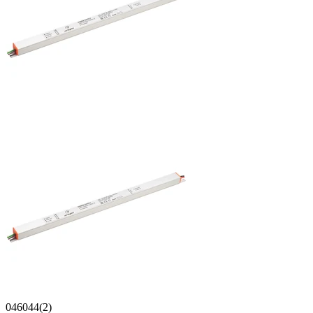
046044(2)