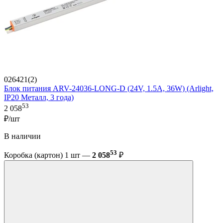
026421(2)
Блок питания ARV-24036-LONG-D (24V, 1.5A, 36W) (Arlight,
IP20 Металл, 3 года)
53
2 058
₽/шт
В наличии
53
Коробка (картон) 1 шт —
2 058
₽