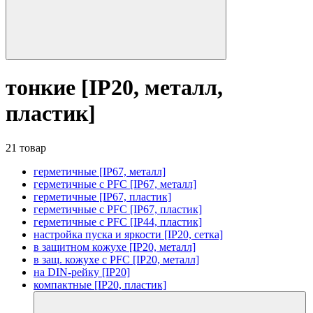
тонкие [IP20, металл,
пластик]
21 товар
герметичные [IP67, металл]
герметичные с PFC [IP67, металл]
герметичные [IP67, пластик]
герметичные с PFC [IP67, пластик]
герметичные с PFC [IP44, пластик]
настройка пуска и яркости [IP20, сетка]
в защитном кожухе [IP20, металл]
в защ. кожухе с PFC [IP20, металл]
на DIN-рейку [IP20]
компактные [IP20, пластик]