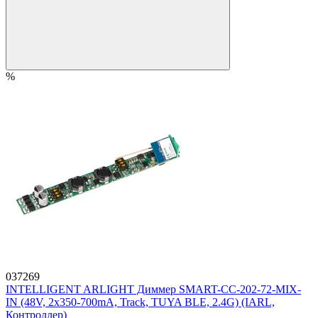
%
037269
INTELLIGENT ARLIGHT Диммер SMART-CC-202-72-MIX-
IN (48V, 2x350-700mA, Track, TUYA BLE, 2.4G) (IARL,
Контроллер)