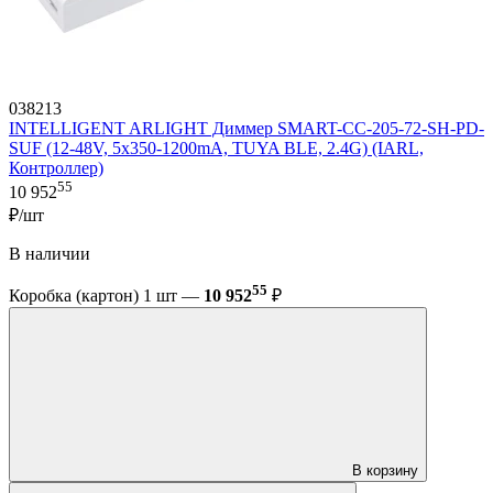
038213
INTELLIGENT ARLIGHT Диммер SMART-CC-205-72-SH-PD-
SUF (12-48V, 5x350-1200mA, TUYA BLE, 2.4G) (IARL,
Контроллер)
55
10 952
₽/шт
В наличии
55
Коробка (картон) 1 шт —
10 952
₽
В корзину