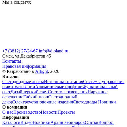
Мы в соцсетях
+7 (3812) 27-24-67
info@dioland.ru
Омск, ул.Декабристов 45
Контакты
Правовая информация
© Разработано в
Arlight
, 2026
Каталог
Светодиодные ленты
Источники питания
Системы управления
и автоматизации
Алюминиевые профили
Функциональный
свет
Дизайнерский свет
Системы освещения
Наружное
освещение
Гибкий неон
Светодиодный
декор
Электроустановочные изделия
Светодиоды
Новинки
О компании
О нас
Производство
Новости
Проекты
Информация
Каталоги
Видео
Новинки
Архив вебинаров
Статьи
Вопрос-