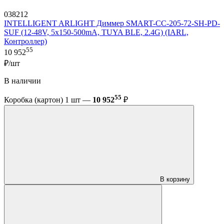
038212
INTELLIGENT ARLIGHT Диммер SMART-CC-205-72-SH-PD-
SUF (12-48V, 5x150-500mA, TUYA BLE, 2.4G) (IARL,
Контроллер)
55
10 952
₽/шт
В наличии
55
Коробка (картон) 1 шт —
10 952
₽
В корзину