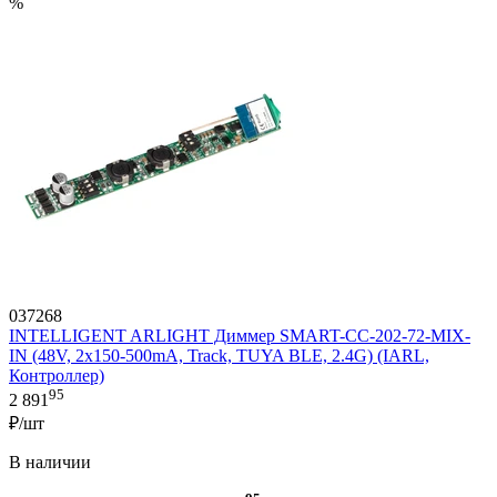
%
037268
INTELLIGENT ARLIGHT Диммер SMART-CC-202-72-MIX-
IN (48V, 2x150-500mA, Track, TUYA BLE, 2.4G) (IARL,
Контроллер)
95
2 891
₽/шт
В наличии