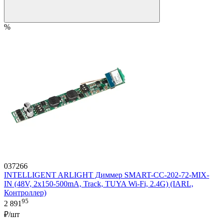
%
037266
INTELLIGENT ARLIGHT Диммер SMART-CC-202-72-MIX-
IN (48V, 2x150-500mA, Track, TUYA Wi-Fi, 2.4G) (IARL,
Контроллер)
95
2 891
₽/шт