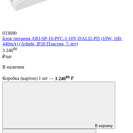
033690
Блок питания ARJ-SP-10-PFC-1-10V-DALI2-PD (10W, 100-
440mA) (Arlight, IP20 Пластик, 5 лет)
86
3 246
₽/шт
В наличии
86
Коробка (картон) 1 шт —
3 246
₽
В корзину