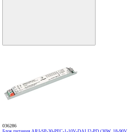
036286
Блок питания ARJ-SP-30-PFC-1-10V-DALI2-PD (30W, 18-90V,