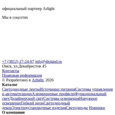
официальный партнер Arlight
Мы в соцсетях
+7 (3812) 27-24-67
info@dioland.ru
Омск, ул.Декабристов 45
Контакты
Правовая информация
© Разработано в
Arlight
, 2026
Каталог
Светодиодные ленты
Источники питания
Системы управления
и автоматизации
Алюминиевые профили
Функциональный
свет
Дизайнерский свет
Системы освещения
Наружное
освещение
Гибкий неон
Светодиодный
декор
Электроустановочные изделия
Светодиоды
Новинки
О компании