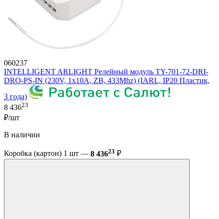
060237
INTELLIGENT ARLIGHT Релейный модуль TY-701-72-DRI-
DRO-PS-IN (230V, 1x10A, ZB, 433Mhz) (IARL, IP20 Пластик,
3 года)
23
8 436
₽/шт
В наличии
23
Коробка (картон) 1 шт —
8 436
₽