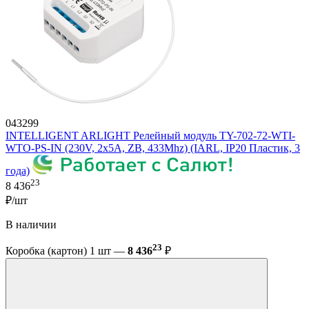
043299
INTELLIGENT ARLIGHT Релейный модуль TY-702-72-WTI-
WTO-PS-IN (230V, 2x5A, ZB, 433Mhz) (IARL, IP20 Пластик, 3
года)
23
8 436
₽/шт
В наличии
23
Коробка (картон) 1 шт —
8 436
₽