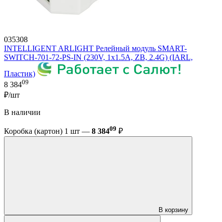
035308
INTELLIGENT ARLIGHT Релейный модуль SMART-
SWITCH-701-72-PS-IN (230V, 1x1.5A, ZB, 2.4G) (IARL,
Пластик)
09
8 384
₽/шт
В наличии
09
Коробка (картон) 1 шт —
8 384
₽
В корзину