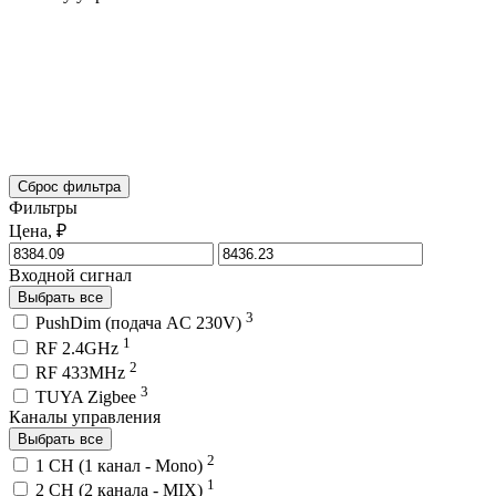
Сброс фильтра
Фильтры
Цена, ₽
Входной сигнал
Выбрать все
3
PushDim (подача AC 230V)
1
RF 2.4GHz
2
RF 433MHz
3
TUYA Zigbee
Каналы управления
Выбрать все
2
1 CH (1 канал - Mono)
1
2 CH (2 канала - MIX)