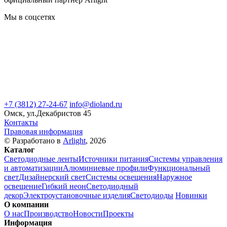
Мы в соцсетях
+7 (3812) 27-24-67
info@dioland.ru
Омск, ул.Декабристов 45
Контакты
Правовая информация
© Разработано в
Arlight
, 2026
Каталог
Светодиодные ленты
Источники питания
Системы управления
и автоматизации
Алюминиевые профили
Функциональный
свет
Дизайнерский свет
Системы освещения
Наружное
освещение
Гибкий неон
Светодиодный
декор
Электроустановочные изделия
Светодиоды
Новинки
О компании
О нас
Производство
Новости
Проекты
Информация