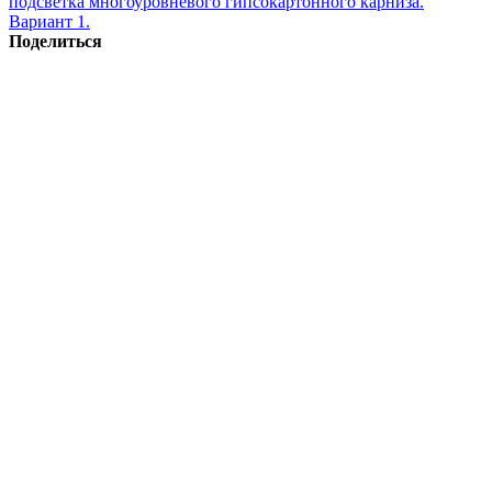
подсветка многоуровневого гипсокартонного карниза.
Вариант 1.
Поделиться