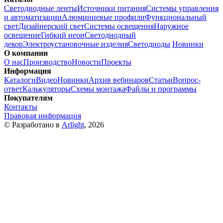
Светодиодные ленты
Источники питания
Системы управления
и автоматизации
Алюминиевые профили
Функциональный
свет
Дизайнерский свет
Системы освещения
Наружное
освещение
Гибкий неон
Светодиодный
декор
Электроустановочные изделия
Светодиоды
Новинки
О компании
О нас
Производство
Новости
Проекты
Информация
Каталоги
Видео
Новинки
Архив вебинаров
Статьи
Вопрос-
ответ
Калькуляторы
Схемы монтажа
Файлы и программы
Покупателям
Контакты
Правовая информация
© Разработано в
Arlight
, 2026