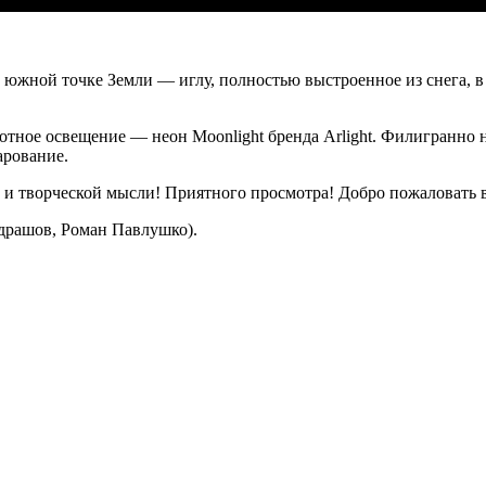
жной точке Земли — иглу, полностью выстроенное из снега, в 
тное освещение — неон Moonlight бренда Arlight. Филигранно 
арование.
и творческой мысли! Приятного просмотра! Добро пожаловать в А
драшов, Роман Павлушко).