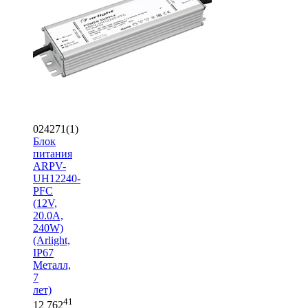
024271(1)
Блок
питания
ARPV-
UH12240-
PFC
(12V,
20.0A,
240W)
(Arlight,
IP67
Металл,
7
лет)
41
12 762