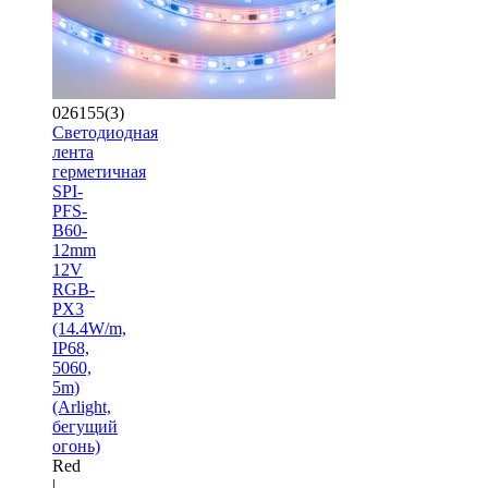
026155(3)
Светодиодная
лента
герметичная
SPI-
PFS-
B60-
12mm
12V
RGB-
PX3
(14.4W/m,
IP68,
5060,
5m)
(Arlight,
бегущий
огонь)
Red
|