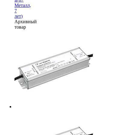
Металл,
7
лет)
Архивный
товар