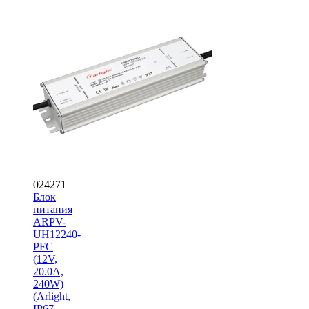
024271
Блок
питания
ARPV-
UH12240-
PFC
(12V,
20.0A,
240W)
(Arlight,
IP67