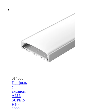
014865
Профиль
с
экраном
ALU-
SUPER-
H10-
2000