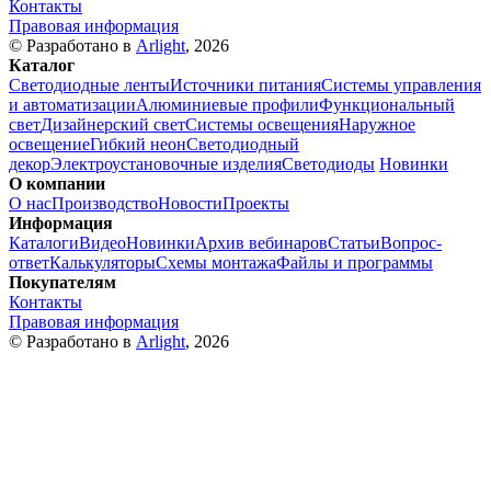
Контакты
Правовая информация
© Разработано в
Arlight
, 2026
Каталог
Светодиодные ленты
Источники питания
Системы управления
и автоматизации
Алюминиевые профили
Функциональный
свет
Дизайнерский свет
Системы освещения
Наружное
освещение
Гибкий неон
Светодиодный
декор
Электроустановочные изделия
Светодиоды
Новинки
О компании
О нас
Производство
Новости
Проекты
Информация
Каталоги
Видео
Новинки
Архив вебинаров
Статьи
Вопрос-
ответ
Калькуляторы
Схемы монтажа
Файлы и программы
Покупателям
Контакты
Правовая информация
© Разработано в
Arlight
, 2026