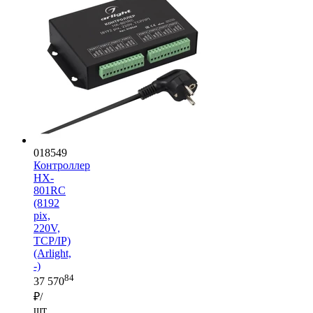
018549
Контроллер
HX-
801RC
(8192
pix,
220V,
TCP/IP)
(Arlight,
-)
84
37 570
₽/
шт