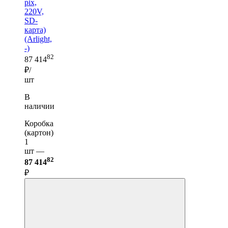
pix,
220V,
SD-
карта)
(Arlight,
-)
82
87 414
₽/
шт
В
наличии
Коробка
(картон)
1
шт —
82
87 414
₽