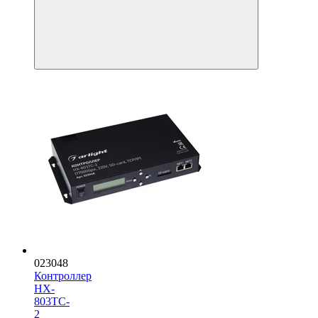
023048
Контроллер
HX-
803TC-
2