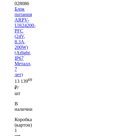
028086
Блок
питания
ARPV-
UH24200-
PFC
(24V,
8.3A,
200W)
(Arlight,
IP67
Металл,
7
лет)
69
13 139
₽/
шт
В
наличии
Коробка
(картон)
1
шт —