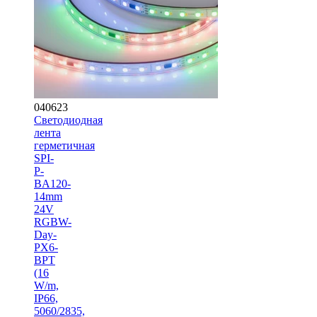
040623
Светодиодная
лента
герметичная
SPI-
P-
BA120-
14mm
24V
RGBW-
Day-
PX6-
BPT
(16
W/m,
IP66,
5060/2835,