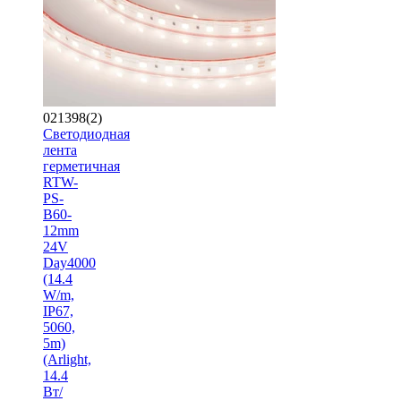
021398(2)
Светодиодная
лента
герметичная
RTW-
PS-
B60-
12mm
24V
Day4000
(14.4
W/m,
IP67,
5060,
5m)
(Arlight,
14.4
Вт/