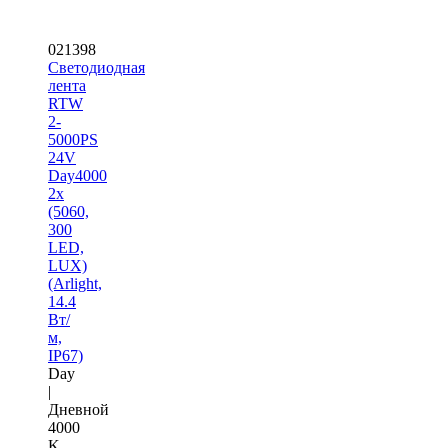
021398
Светодиодная
лента
RTW
2-
5000PS
24V
Day4000
2x
(5060,
300
LED,
LUX)
(Arlight,
14.4
Вт/
м,
IP67)
Day
|
Дневной
4000
K