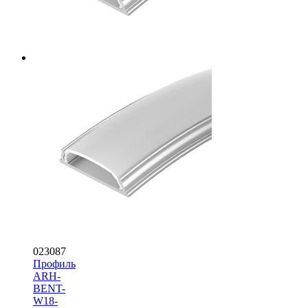
023087
Профиль
ARH-
BENT-
W18-