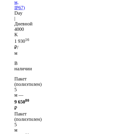
м,
IP67)
Day
|
Дневной
4000
K
16
1 930
₽/
м
В
наличии
Пакет
(полиэтилен)
5
м —
80
9 650
₽
Пакет
(полиэтилен)
5
м