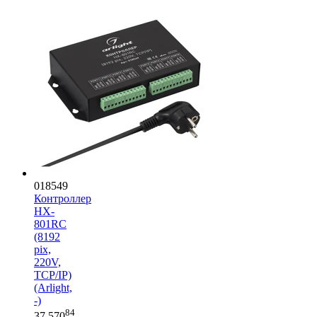
018549
Контроллер
HX-
801RC
(8192
pix,
220V,
TCP/IP)
(Arlight,
-)
84
37 570