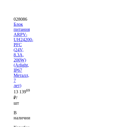
028086
Блок
питания
ARPV-
UH24200-
PFC
(24V,
8.3A,
200W)
(Arlight,
IP67
Металл,
7
лет)
69
13 139
₽/
шт
В
наличии