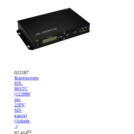
022187
Контроллер
HX-
801TC
(122880
pix,
220V,
SD-
карта)
(Arlight,
-)
82
87 414