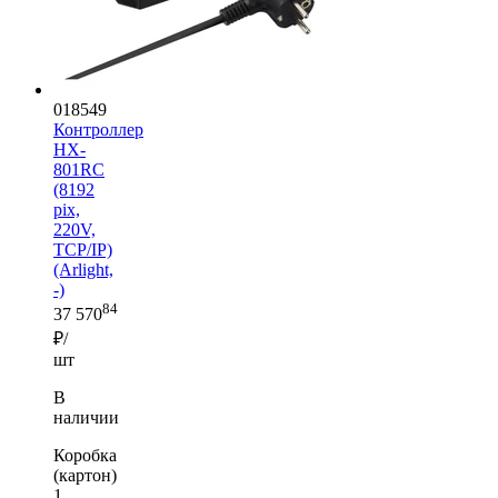
018549
Контроллер
HX-
801RC
(8192
pix,
220V,
TCP/IP)
(Arlight,
-)
84
37 570
₽/
шт
В
наличии
Коробка
(картон)
1