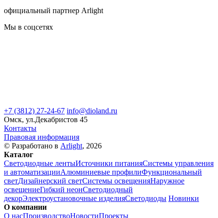
официальный партнер Arlight
Мы в соцсетях
+7 (3812) 27-24-67
info@dioland.ru
Омск, ул.Декабристов 45
Контакты
Правовая информация
© Разработано в
Arlight
, 2026
Каталог
Светодиодные ленты
Источники питания
Системы управления
и автоматизации
Алюминиевые профили
Функциональный
свет
Дизайнерский свет
Системы освещения
Наружное
освещение
Гибкий неон
Светодиодный
декор
Электроустановочные изделия
Светодиоды
Новинки
О компании
О нас
Производство
Новости
Проекты