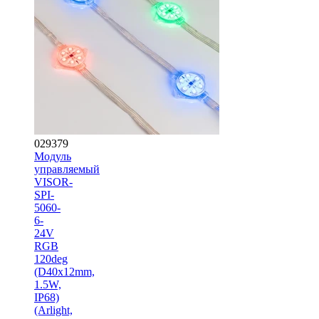
029379
Модуль
управляемый
VISOR-
SPI-
5060-
6-
24V
RGB
120deg
(D40x12mm,
1.5W,
IP68)
(Arlight,