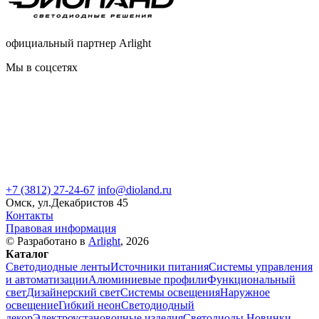
официальный партнер Arlight
Мы в соцсетях
+7 (3812) 27-24-67
info@dioland.ru
Омск, ул.Декабристов 45
Контакты
Правовая информация
© Разработано в
Arlight
, 2026
Каталог
Светодиодные ленты
Источники питания
Системы управления
и автоматизации
Алюминиевые профили
Функциональный
свет
Дизайнерский свет
Системы освещения
Наружное
освещение
Гибкий неон
Светодиодный
декор
Электроустановочные изделия
Светодиоды
Новинки