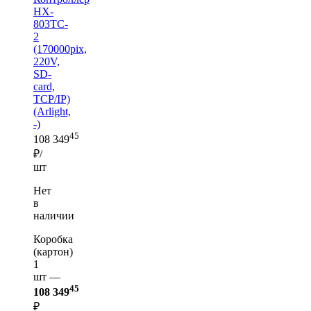
HX-
803TC-
2
(170000pix,
220V,
SD-
card,
TCP/IP)
(Arlight,
-)
45
108 349
₽/
шт
Нет
в
наличии
Коробка
(картон)
1
шт —
45
108 349
₽