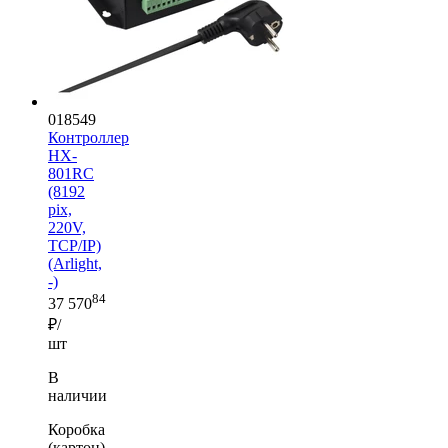
018549
Контроллер
HX-
801RC
(8192
pix,
220V,
TCP/IP)
(Arlight,
-)
84
37 570
₽/
шт
В
наличии
Коробка
(картон)