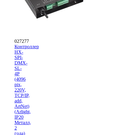
027277
Контроллер
HX-
SPI-
DMX-
SL-
4P
(4096
pix,
220V,
TCP/IP,
add,
ArtNet)
(Arlight,
IP20
Металл,
2
года)