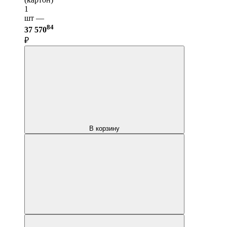
1
шт —
84
37 570
₽
В корзину