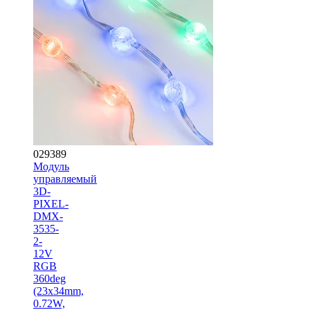
029389
Модуль
управляемый
3D-
PIXEL-
DMX-
3535-
2-
12V
RGB
360deg
(23x34mm,
0.72W,