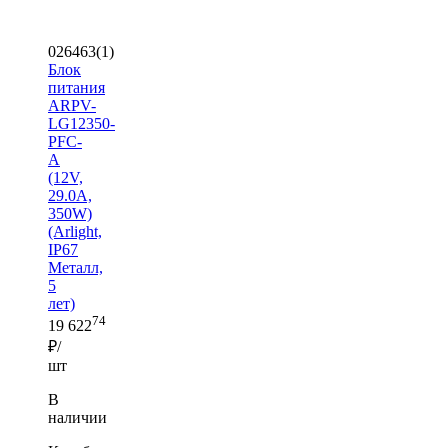
026463(1)
Блок
питания
ARPV-
LG12350-
PFC-
A
(12V,
29.0A,
350W)
(Arlight,
IP67
Металл,
5
лет)
74
19 622
₽/
шт
В
наличии