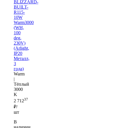
BLIZZARD-
BUILT-
R115-
10W
Warm3000
(WH,
100
deg,
230V)
(Arlight,
IP20
Металл,
3
года)
Warm
|
Тёплый
3000
K
37
2 712
₽/
шт
В
наличии