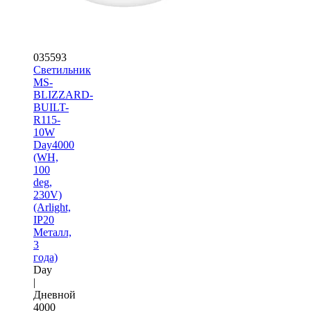
035593
Светильник
MS-
BLIZZARD-
BUILT-
R115-
10W
Day4000
(WH,
100
deg,
230V)
(Arlight,
IP20
Металл,
3
года)
Day
|
Дневной
4000