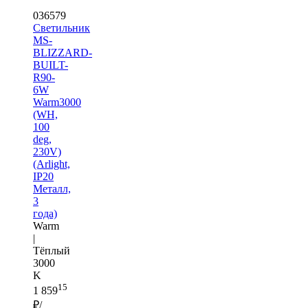
036579
Светильник
MS-
BLIZZARD-
BUILT-
R90-
6W
Warm3000
(WH,
100
deg,
230V)
(Arlight,
IP20
Металл,
3
года)
Warm
|
Тёплый
3000
K
15
1 859
₽/