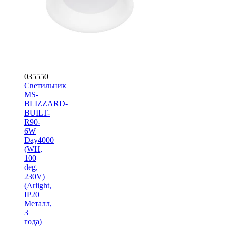
035550
Светильник
MS-
BLIZZARD-
BUILT-
R90-
6W
Day4000
(WH,
100
deg,
230V)
(Arlight,
IP20
Металл,
3
года)