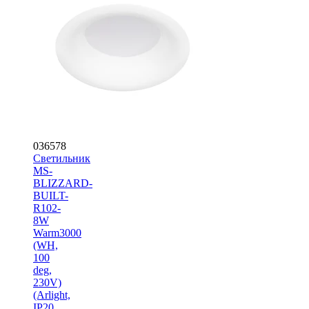
036578
Светильник
MS-
BLIZZARD-
BUILT-
R102-
8W
Warm3000
(WH,
100
deg,
230V)
(Arlight,
IP20