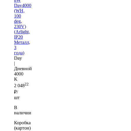
8W
Day4000
(WH,
100
deg,
230V)
(Arlight,
IP20
Металл,
3
года)
Day
|
Дневной
4000
K
22
2 048
₽/
шт
В
наличии
Коробка
(картон)