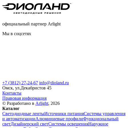
официальный партнер Arlight
Мы в соцсетях
+7 (3812) 27-24-67
info@dioland.ru
Омск, ул.Декабристов 45
Контакты
Правовая информация
© Разработано в
Arlight
, 2026
Каталог
Светодиодные ленты
Источники питания
Системы управления
и автоматизации
Алюминиевые профили
Функциональный
свет
Дизайнерский свет
Системы освещения
Наружное