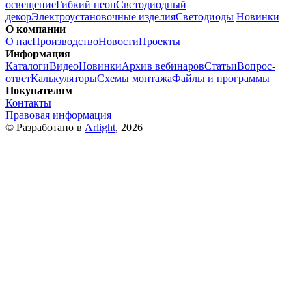
освещение
Гибкий неон
Светодиодный
декор
Электроустановочные изделия
Светодиоды
Новинки
О компании
О нас
Производство
Новости
Проекты
Информация
Каталоги
Видео
Новинки
Архив вебинаров
Статьи
Вопрос-
ответ
Калькуляторы
Схемы монтажа
Файлы и программы
Покупателям
Контакты
Правовая информация
© Разработано в
Arlight
, 2026