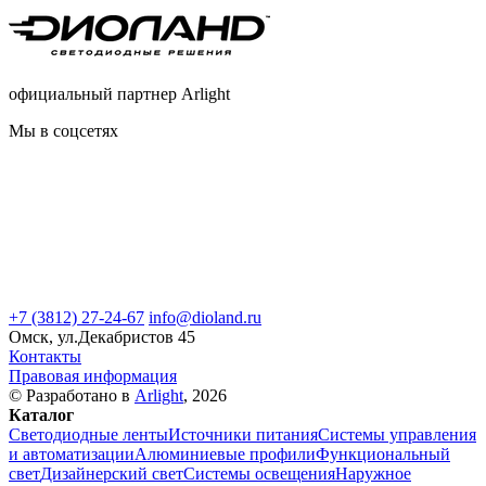
официальный партнер Arlight
Мы в соцсетях
+7 (3812) 27-24-67
info@dioland.ru
Омск, ул.Декабристов 45
Контакты
Правовая информация
© Разработано в
Arlight
, 2026
Каталог
Светодиодные ленты
Источники питания
Системы управления
и автоматизации
Алюминиевые профили
Функциональный
свет
Дизайнерский свет
Системы освещения
Наружное