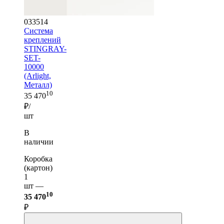
033514
Система
креплений
STINGRAY-
SET-
10000
(Arlight,
Металл)
10
35 470
₽/
шт
В
наличии
Коробка
(картон)
1
шт —
10
35 470
₽