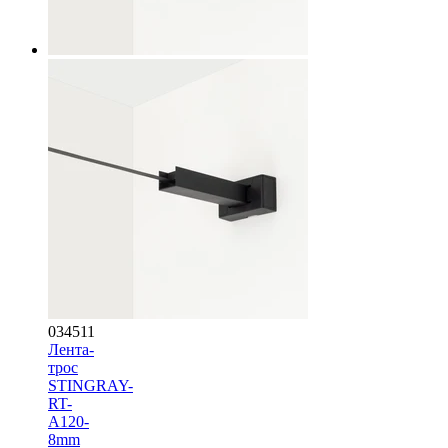
034511
Лента-
трос
STINGRAY-
RT-
A120-
8mm