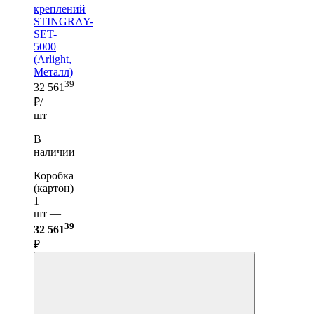
креплений
STINGRAY-
SET-
5000
(Arlight,
Металл)
39
32 561
₽/
шт
В
наличии
Коробка
(картон)
1
шт —
39
32 561
₽