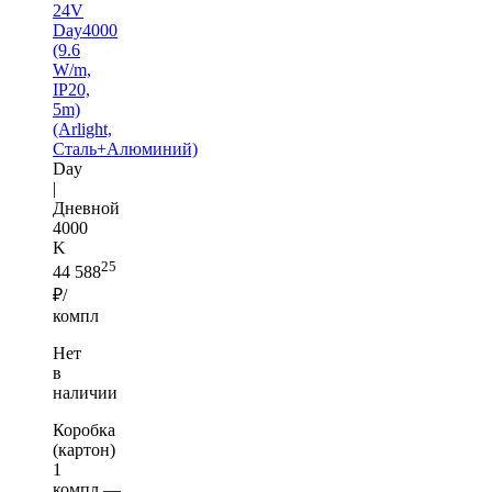
24V
Day4000
(9.6
W/m,
IP20,
5m)
(Arlight,
Сталь+Алюминий)
Day
|
Дневной
4000
K
25
44 588
₽/
компл
Нет
в
наличии
Коробка
(картон)
1
компл —