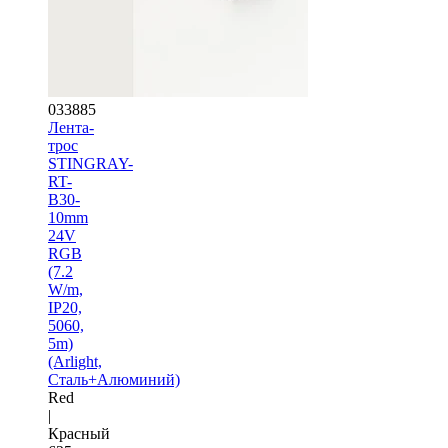
033885
Лента-
трос
STINGRAY-
RT-
B30-
10mm
24V
RGB
(7.2
W/m,
IP20,
5060,
5m)
(Arlight,
Сталь+Алюминий)
Red
|
Красный