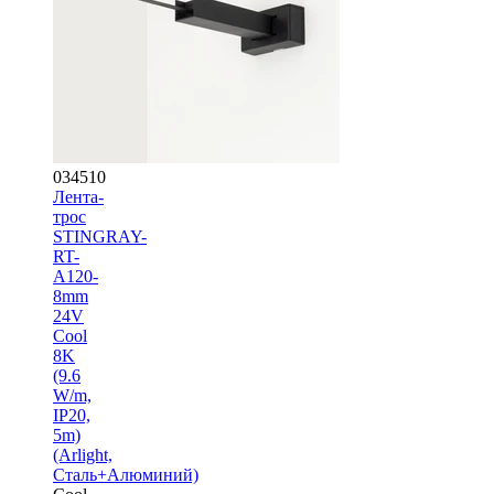
034510
Лента-
трос
STINGRAY-
RT-
A120-
8mm
24V
Cool
8K
(9.6
W/m,
IP20,
5m)
(Arlight,
Сталь+Алюминий)