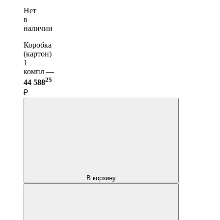
Нет
в
наличии
Коробка
(картон)
1
компл —
25
44 588
₽
В корзину