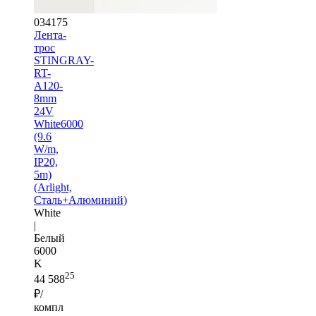
034175
Лента-
трос
STINGRAY-
RT-
A120-
8mm
24V
White6000
(9.6
W/m,
IP20,
5m)
(Arlight,
Сталь+Алюминий)
White
|
Белый
6000
K
25
44 588
₽/
компл