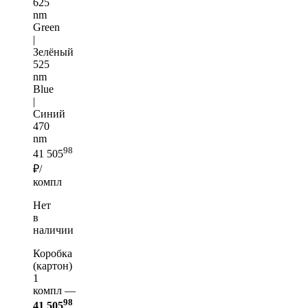
625
nm
Green
|
Зелёный
525
nm
Blue
|
Синий
470
nm
98
41 505
₽/
компл
Нет
в
наличии
Коробка
(картон)
1
компл —
98
41 505