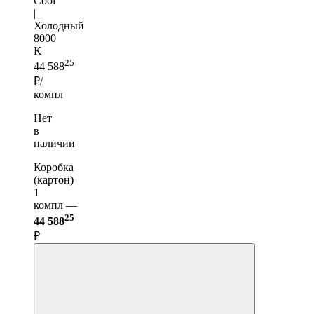
Cool
|
Холодный
8000
K
25
44 588
₽/
компл
Нет
в
наличии
Коробка
(картон)
1
компл —
25
44 588
₽