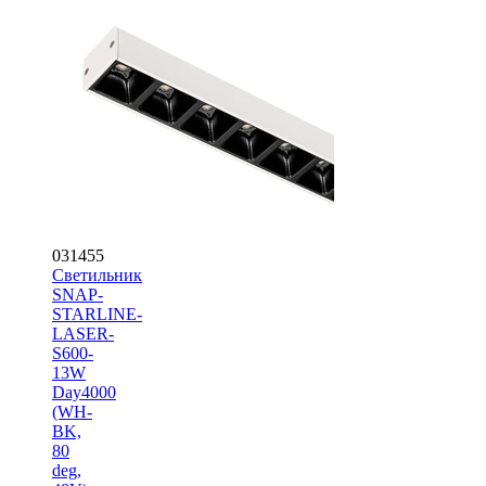
031455
Светильник
SNAP-
STARLINE-
LASER-
S600-
13W
Day4000
(WH-
BK,
80
deg,