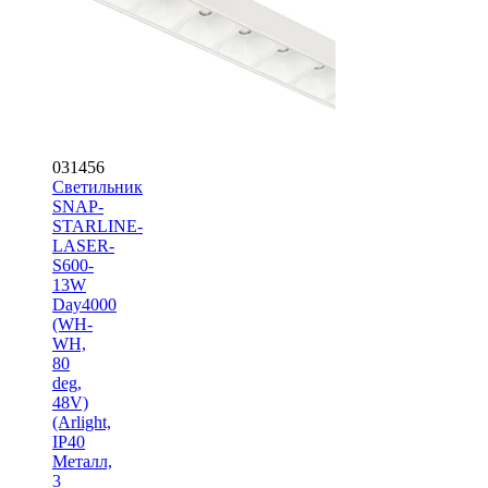
031456
Светильник
SNAP-
STARLINE-
LASER-
S600-
13W
Day4000
(WH-
WH,
80
deg,
48V)
(Arlight,
IP40
Металл,
3