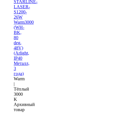
STARLINE-
LASER-
S1200-
26W
Warm3000
(WH-
BK,
80
deg,
48V)
(Arlight,
IP40
Металл,
3
года)
Warm
|
Тёплый
3000
K
Архивный
товар