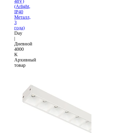
48V)
(Arlight,
IP40
Металл,
3
года)
Day
|
Дневной
4000
K
Архивный
товар