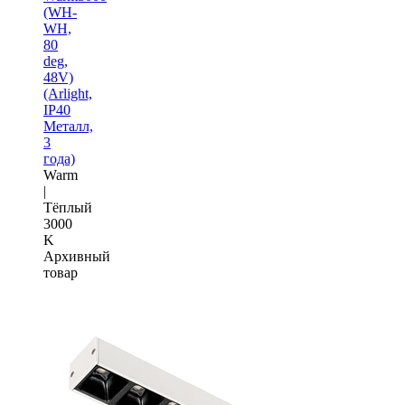
(WH-
WH,
80
deg,
48V)
(Arlight,
IP40
Металл,
3
года)
Warm
|
Тёплый
3000
K
Архивный
товар