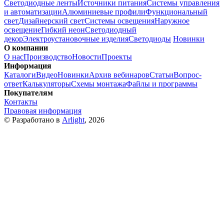
Светодиодные ленты
Источники питания
Системы управления
и автоматизации
Алюминиевые профили
Функциональный
свет
Дизайнерский свет
Системы освещения
Наружное
освещение
Гибкий неон
Светодиодный
декор
Электроустановочные изделия
Светодиоды
Новинки
О компании
О нас
Производство
Новости
Проекты
Информация
Каталоги
Видео
Новинки
Архив вебинаров
Статьи
Вопрос-
ответ
Калькуляторы
Схемы монтажа
Файлы и программы
Покупателям
Контакты
Правовая информация
© Разработано в
Arlight
, 2026