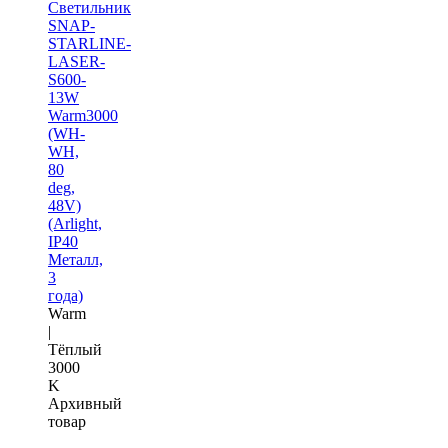
Светильник
SNAP-
STARLINE-
LASER-
S600-
13W
Warm3000
(WH-
WH,
80
deg,
48V)
(Arlight,
IP40
Металл,
3
года)
Warm
|
Тёплый
3000
K
Архивный
товар