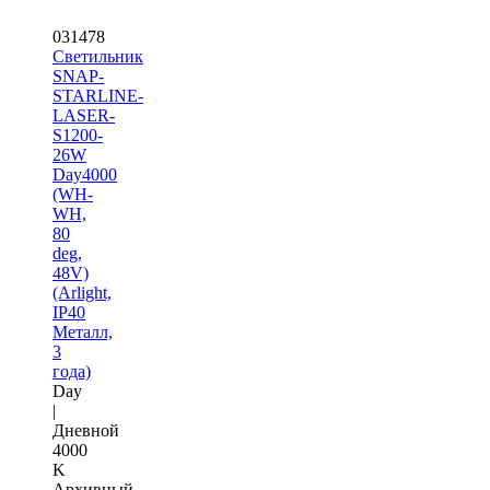
031478
Светильник
SNAP-
STARLINE-
LASER-
S1200-
26W
Day4000
(WH-
WH,
80
deg,
48V)
(Arlight,
IP40
Металл,
3
года)
Day
|
Дневной
4000
K
Архивный