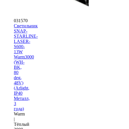
031570
Светильник
SNAP-
STARLINE-
LASER-
S600-
13W
Warm3000
(WH-
BK,
80
deg,
48V)
(Arlight,
IP40
Металл,
3
года)
Warm
|
Тёплый