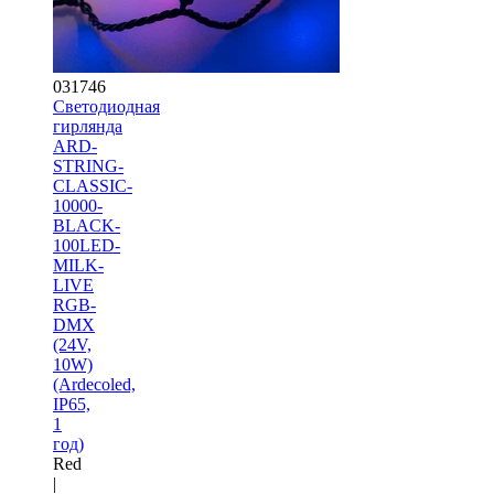
031746
Светодиодная
гирлянда
ARD-
STRING-
CLASSIC-
10000-
BLACK-
100LED-
MILK-
LIVE
RGB-
DMX
(24V,
10W)
(Ardecoled,
IP65,
1
год)
Red
|