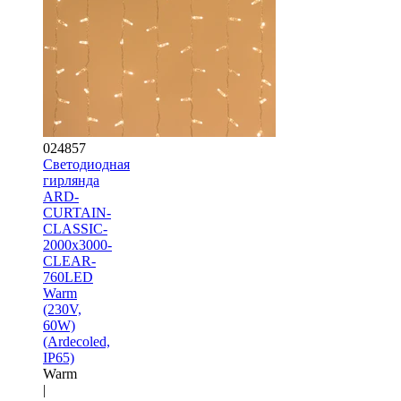
024857
Светодиодная
гирлянда
ARD-
CURTAIN-
CLASSIC-
2000x3000-
CLEAR-
760LED
Warm
(230V,
60W)
(Ardecoled,
IP65)
Warm
|