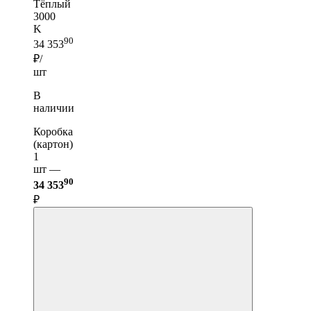
Тёплый
3000
K
90
34 353
₽/
шт
В
наличии
Коробка
(картон)
1
шт —
90
34 353
₽