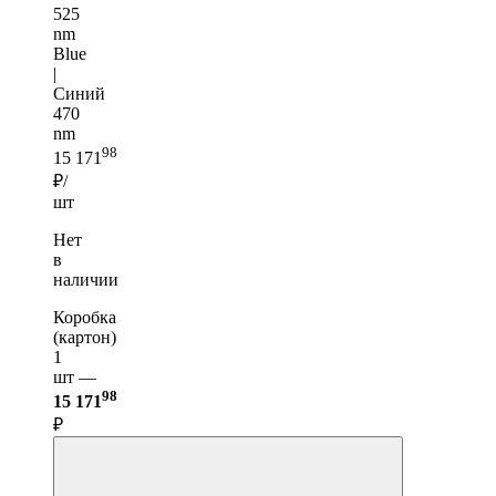
525
nm
Blue
|
Синий
470
nm
98
15 171
₽/
шт
Нет
в
наличии
Коробка
(картон)
1
шт —
98
15 171
₽