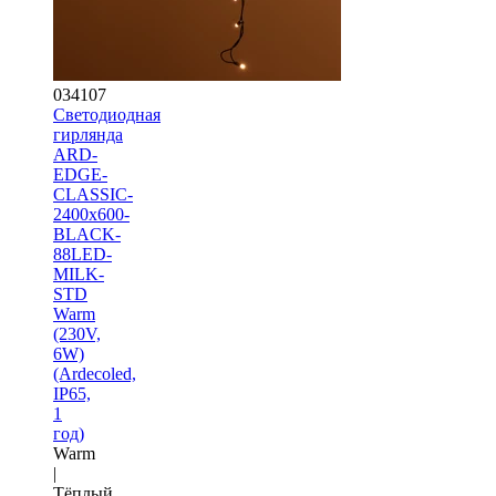
034107
Светодиодная
гирлянда
ARD-
EDGE-
CLASSIC-
2400x600-
BLACK-
88LED-
MILK-
STD
Warm
(230V,
6W)
(Ardecoled,
IP65,
1
год)
Warm
|
Тёплый