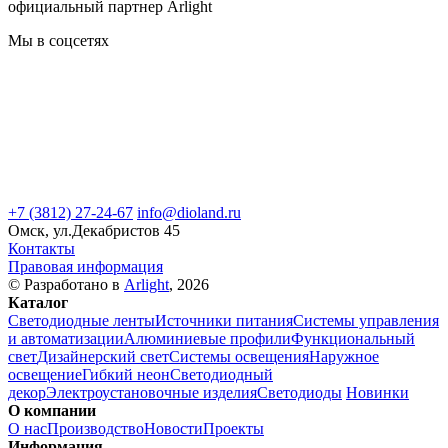
официальный партнер Arlight
Мы в соцсетях
+7 (3812) 27-24-67
info@dioland.ru
Омск, ул.Декабристов 45
Контакты
Правовая информация
© Разработано в
Arlight
, 2026
Каталог
Светодиодные ленты
Источники питания
Системы управления
и автоматизации
Алюминиевые профили
Функциональный
свет
Дизайнерский свет
Системы освещения
Наружное
освещение
Гибкий неон
Светодиодный
декор
Электроустановочные изделия
Светодиоды
Новинки
О компании
О нас
Производство
Новости
Проекты
Информация