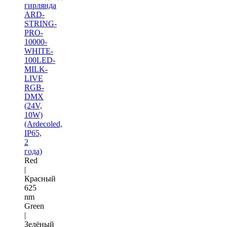
гирлянда
ARD-
STRING-
PRO-
10000-
WHITE-
100LED-
MILK-
LIVE
RGB-
DMX
(24V,
10W)
(Ardecoled,
IP65,
2
года)
Red
|
Красный
625
nm
Green
|
Зелёный