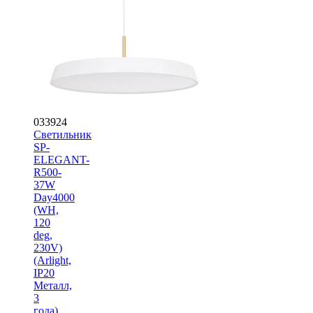
033924
Светильник
SP-
ELEGANT-
R500-
37W
Day4000
(WH,
120
deg,
230V)
(Arlight,
IP20
Металл,
3
года)