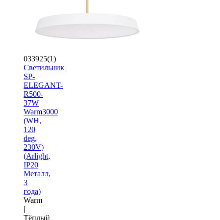
033925(1)
Светильник
SP-
ELEGANT-
R500-
37W
Warm3000
(WH,
120
deg,
230V)
(Arlight,
IP20
Металл,
3
года)
Warm
|
Тёплый