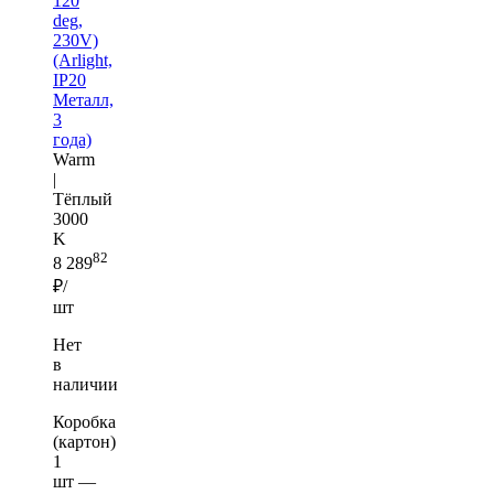
120
deg,
230V)
(Arlight,
IP20
Металл,
3
года)
Warm
|
Тёплый
3000
K
82
8 289
₽/
шт
Нет
в
наличии
Коробка
(картон)
1
шт —