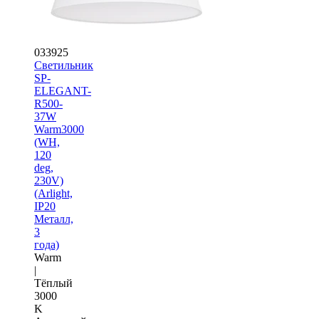
033925
Светильник
SP-
ELEGANT-
R500-
37W
Warm3000
(WH,
120
deg,
230V)
(Arlight,
IP20
Металл,
3
года)
Warm
|
Тёплый
3000
K