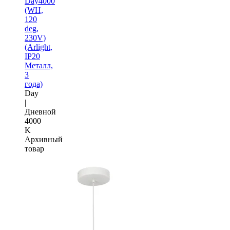
Day4000
(WH,
120
deg,
230V)
(Arlight,
IP20
Металл,
3
года)
Day
|
Дневной
4000
K
Архивный
товар