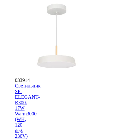
033914
Светильник
SP-
ELEGANT-
R300-
17W
Warm3000
(WH,
120
deg,
230V)