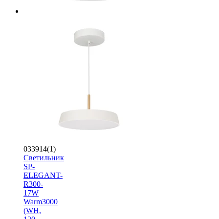
033914(1)
Светильник
SP-
ELEGANT-
R300-
17W
Warm3000
(WH,