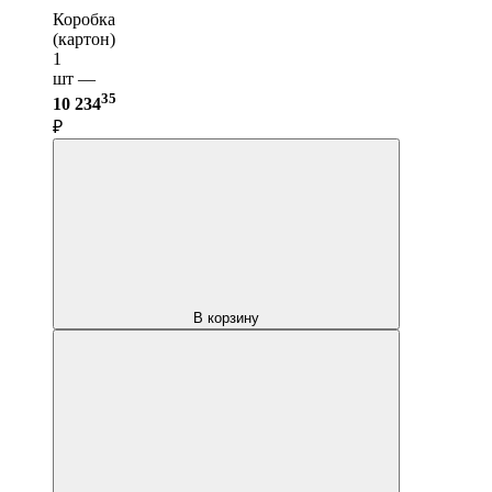
Коробка
(картон)
1
шт —
35
10 234
₽
В корзину