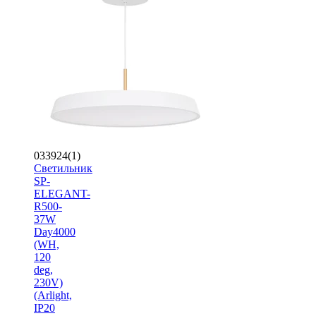
033924(1)
Светильник
SP-
ELEGANT-
R500-
37W
Day4000
(WH,
120
deg,
230V)
(Arlight,
IP20