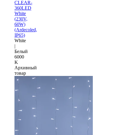
CLEAR-
360LED
White
(230V,
60W)
(Ardecoled,
IP65)
White
|
Белый
6000
K
Архивный
товар