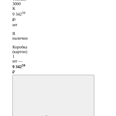
3000
K
59
9 342
₽/
шт
В
наличии
Коробка
(картон)
1
шт —
59
9 342
₽