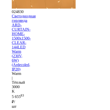
024830
Светодиодная
гирлянда
ARD-
CURTAIN-
HOME-
1500x1500-
CLEAR-
144LED
Warm
(230V,
6W)
(Ardecoled,
IP20)
Warm
|
Тёплый
3000
K
83
5 655
₽/
шт