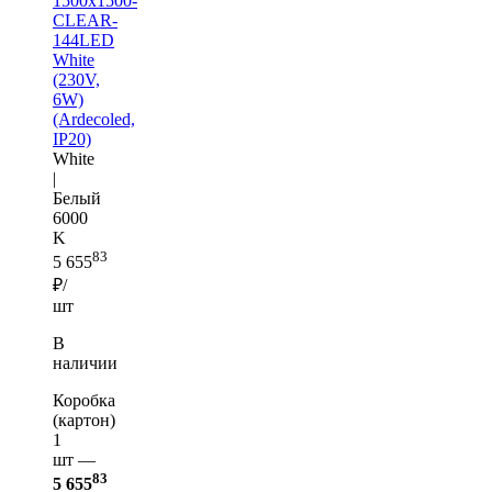
1500x1500-
CLEAR-
144LED
White
(230V,
6W)
(Ardecoled,
IP20)
White
|
Белый
6000
K
83
5 655
₽/
шт
В
наличии
Коробка
(картон)
1
шт —
83
5 655