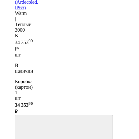
(Ardecoled,
IP65)
Warm
|
Тёплый
3000
K
90
34 353
₽/
шт
В
наличии
Коробка
(картон)
1
шт —
90
34 353
₽