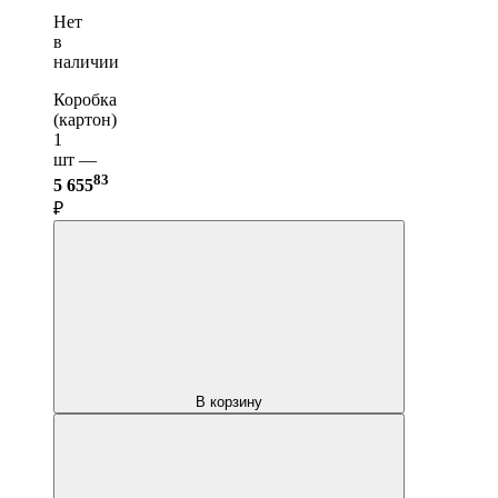
Нет
в
наличии
Коробка
(картон)
1
шт —
83
5 655
₽
В корзину