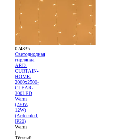
024835
Светодиодная
гирлянда
ARD-
CURTAIN-
HOME-
2000x2500-
CLEAR-
300LED
Warm
(230V,
12W)
(Ardecoled,
IP20)
Warm
|
Тёплый