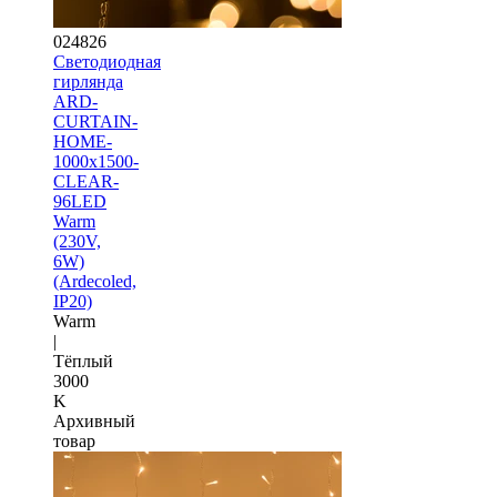
024826
Светодиодная
гирлянда
ARD-
CURTAIN-
HOME-
1000x1500-
CLEAR-
96LED
Warm
(230V,
6W)
(Ardecoled,
IP20)
Warm
|
Тёплый
3000
K
Архивный
товар