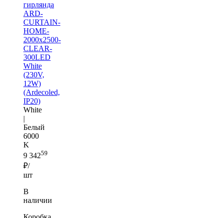
гирлянда
ARD-
CURTAIN-
HOME-
2000x2500-
CLEAR-
300LED
White
(230V,
12W)
(Ardecoled,
IP20)
White
|
Белый
6000
K
59
9 342
₽/
шт
В
наличии
Коробка