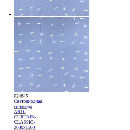
024845
Светодиодная
гирлянда
ARD-
CURTAIN-
CLASSIC-
2000x1500-