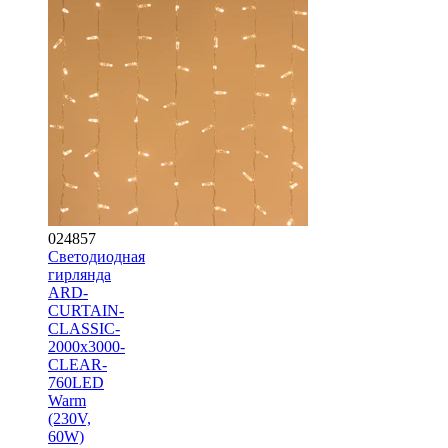
024857
Светодиодная
гирлянда
ARD-
CURTAIN-
CLASSIC-
2000x3000-
CLEAR-
760LED
Warm
(230V,
60W)