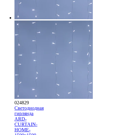
024829
Светодиодная
гирлянда
ARD-
CURTAIN-
HOME-