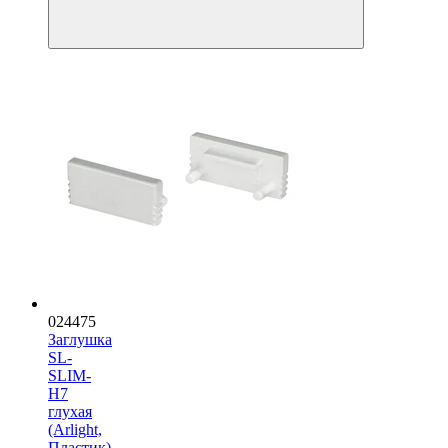
024475
Заглушка
SL-
SLIM-
H7
глухая
(Arlight,
Пластик)