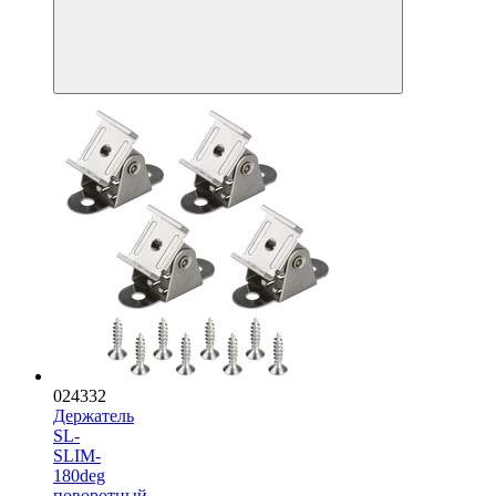
024332
Держатель
SL-
SLIM-
180deg
поворотный