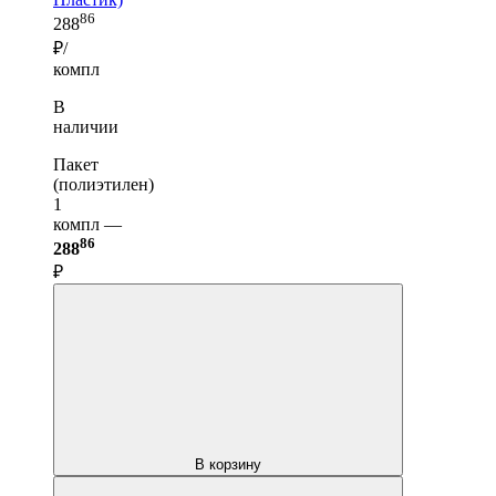
86
288
₽/
компл
В
наличии
Пакет
(полиэтилен)
1
компл —
86
288
₽
В корзину