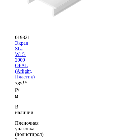
019321
Экран
SL-
W15-
2000
OPAL
(Arlight,
Пластик)
14
385
₽/
м
В
наличии
Пленочная
упаковка
(полистирол)
2