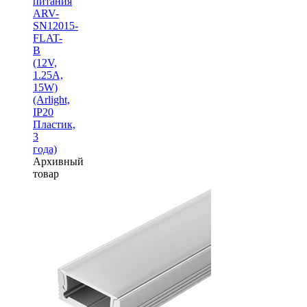
питания
ARV-
SN12015-
FLAT-
B
(12V,
1.25A,
15W)
(Arlight,
IP20
Пластик,
3
года)
Архивный
товар