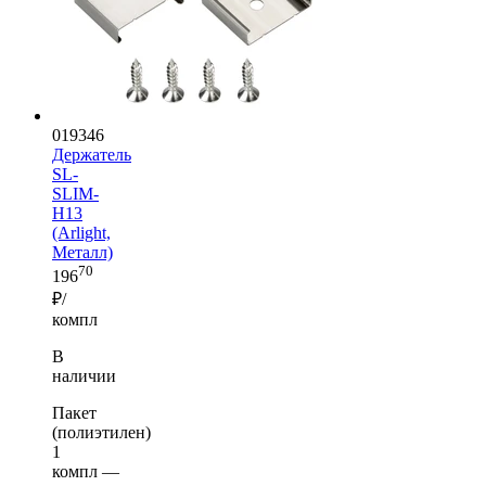
019346
Держатель
SL-
SLIM-
H13
(Arlight,
Металл)
70
196
₽/
компл
В
наличии
Пакет
(полиэтилен)
1
компл —