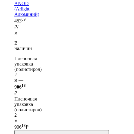
ANOD
(Arlight,
Алюминий)
09
453
₽/
м
В
наличии
Пленочная
упаковка
(полистирол)
2
м —
18
906
₽
Пленочная
упаковка
(полистирол)
2
м
18
906
₽