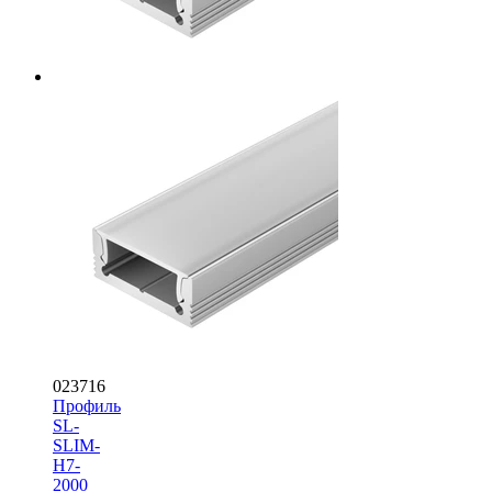
023716
Профиль
SL-
SLIM-
H7-
2000