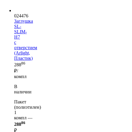
024476
Заглушка
SL-
SLIM-
H7
с
отверстием
(Arlight,
Пластик)
86
288
₽/
компл
В
наличии
Пакет
(полиэтилен)
1
компл —
86
288
₽