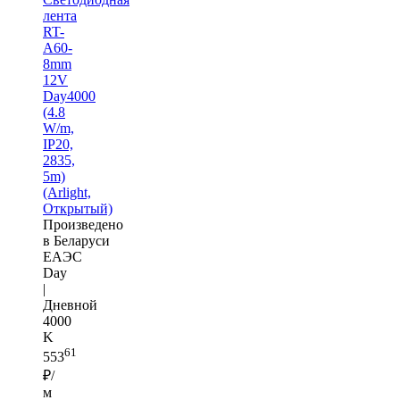
лента
RT-
A60-
8mm
12V
Day4000
(4.8
W/m,
IP20,
2835,
5m)
(Arlight,
Открытый)
Произведено
в Беларуси
ЕАЭС
Day
|
Дневной
4000
K
61
553
₽/
м