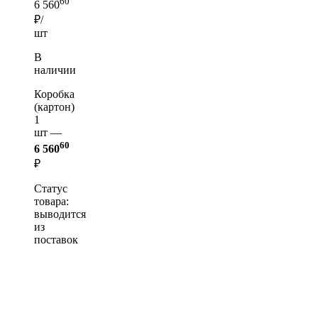
60
6 560
₽/
шт
В
наличии
Коробка
(картон)
1
шт —
60
6 560
₽
Статус
товара:
выводится
из
поставок