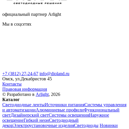
официальный партнер Arlight
Мы в соцсетях
+7 (3812) 27-24-67
info@dioland.ru
Омск, ул.Декабристов 45
Контакты
Правовая информация
© Разработано в
Arlight
, 2026
Каталог
Светодиодные ленты
Источники питания
Системы управления
и автоматизации
Алюминиевые профили
Функциональный
свет
Дизайнерский свет
Системы освещения
Наружное
освещение
Гибкий неон
Светодиодный
декор
Электроустановочные изделия
Светодиоды
Новинки