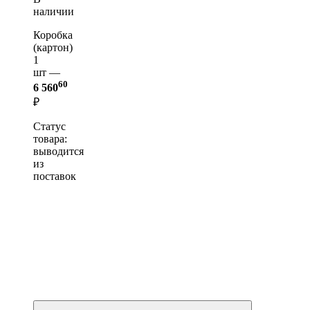
наличии
Коробка
(картон)
1
шт —
60
6 560
₽
Статус
товара:
выводится
из
поставок