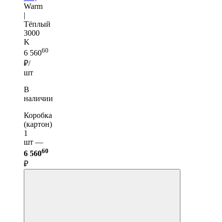
Warm
|
Тёплый
3000
K
60
6 560
₽/
шт
В
наличии
Коробка
(картон)
1
шт —
60
6 560
₽