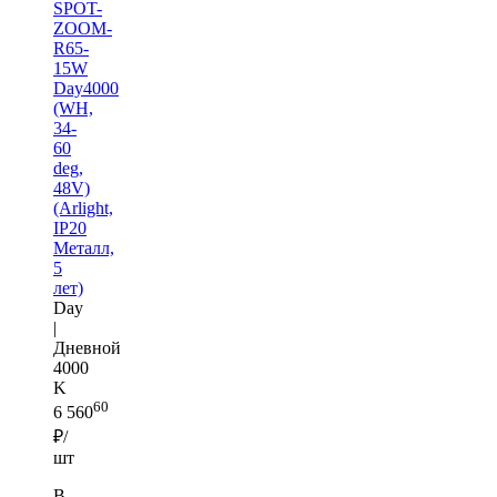
SPOT-
ZOOM-
R65-
15W
Day4000
(WH,
34-
60
deg,
48V)
(Arlight,
IP20
Металл,
5
лет)
Day
|
Дневной
4000
K
60
6 560
₽/
шт
В