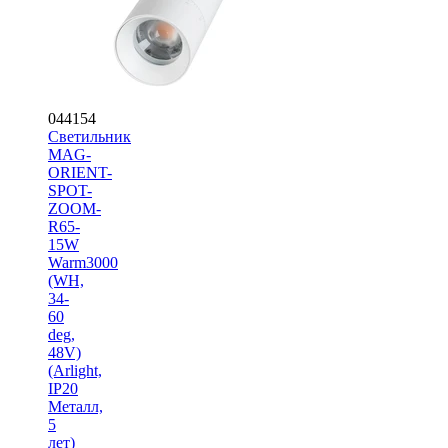
044154
Светильник
MAG-
ORIENT-
SPOT-
ZOOM-
R65-
15W
Warm3000
(WH,
34-
60
deg,
48V)
(Arlight,
IP20
Металл,
5
лет)