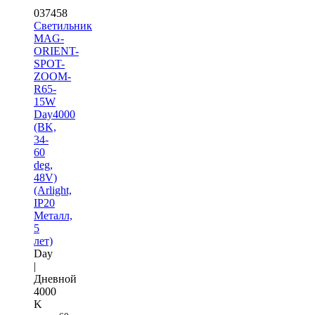
037458
Светильник
MAG-
ORIENT-
SPOT-
ZOOM-
R65-
15W
Day4000
(BK,
34-
60
deg,
48V)
(Arlight,
IP20
Металл,
5
лет)
Day
|
Дневной
4000
K