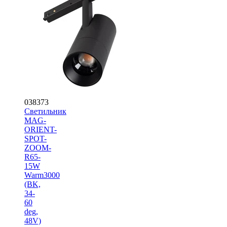
038373
Светильник
MAG-
ORIENT-
SPOT-
ZOOM-
R65-
15W
Warm3000
(BK,
34-
60
deg,
48V)