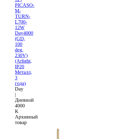
PICASO-
M-
TURN-
L700-
12W
Day4000
(GD,
100
deg,
230V)
(Arlight,
IP20
Металл,
3
года)
Day
|
Дневной
4000
K
Архивный
товар