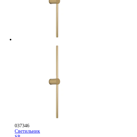
037346
Светильник
SP-