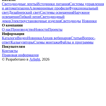
Светодиодные ленты
Источники питания
Системы управления
и автоматизации
Алюминиевые профили
Функциональный
свет
Дизайнерский свет
Системы освещения
Наружное
освещение
Гибкий неон
Светодиодный
декор
Электроустановочные изделия
Светодиоды
Новинки
О компании
О нас
Производство
Новости
Проекты
Информация
Каталоги
Видео
Новинки
Архив вебинаров
Статьи
Вопрос-
ответ
Калькуляторы
Схемы монтажа
Файлы и программы
Покупателям
Контакты
Правовая информация
© Разработано в
Arlight
, 2026