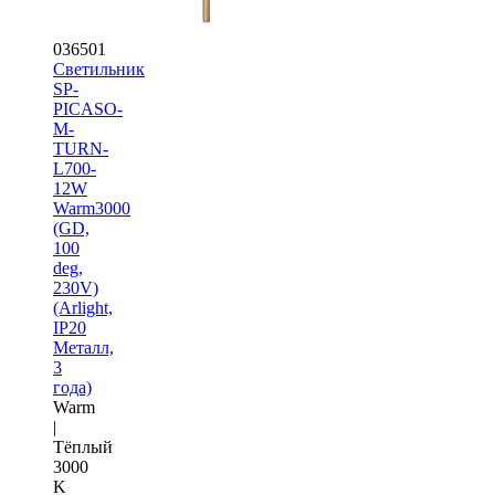
036501
Светильник
SP-
PICASO-
M-
TURN-
L700-
12W
Warm3000
(GD,
100
deg,
230V)
(Arlight,
IP20
Металл,
3
года)
Warm
|
Тёплый
3000
K