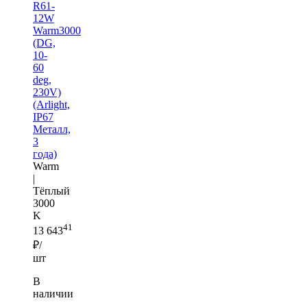
R61-
12W
Warm3000
(DG,
10-
60
deg,
230V)
(Arlight,
IP67
Металл,
3
года)
Warm
|
Тёплый
3000
K
41
13 643
₽/
шт
В
наличии