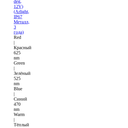
deg,
12V)
(Arlight,
IP67
Металл,
3
года)
Red
|
Красный
625
nm
Green
|
Зелёный
525
nm
Blue
|
Синий
470
nm
Warm
|
Тёплый