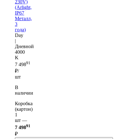
230V)
(Arlight,
IP67
Металл,
3
года)
Day
|
Дневной
4000
K
91
7 498
₽/
шт
В
наличии
Коробка
(картон)
1
шт —
91
7 498
₽