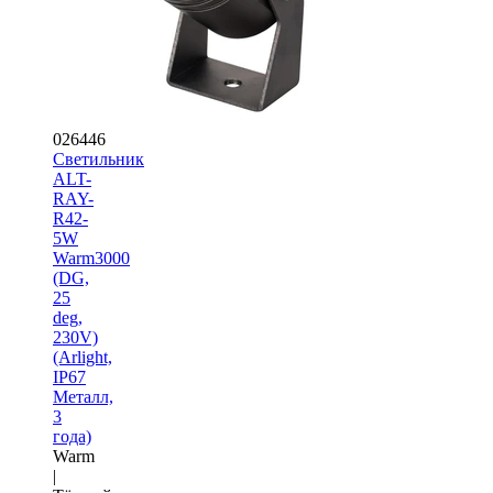
026446
Светильник
ALT-
RAY-
R42-
5W
Warm3000
(DG,
25
deg,
230V)
(Arlight,
IP67
Металл,
3
года)
Warm
|