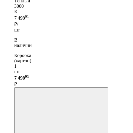
Тёплый
3000
K
91
7 498
₽/
шт
В
наличии
Коробка
(картон)
1
шт —
91
7 498
₽