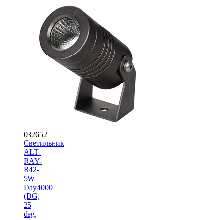
032652
Светильник
ALT-
RAY-
R42-
5W
Day4000
(DG,
25
deg,