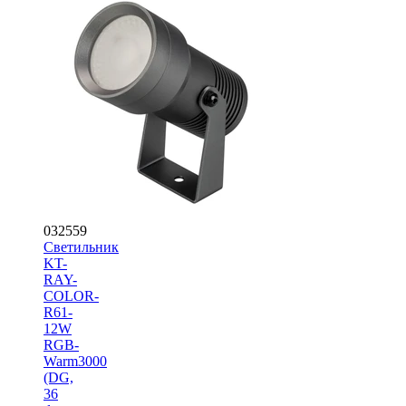
032559
Светильник
KT-
RAY-
COLOR-
R61-
12W
RGB-
Warm3000
(DG,
36