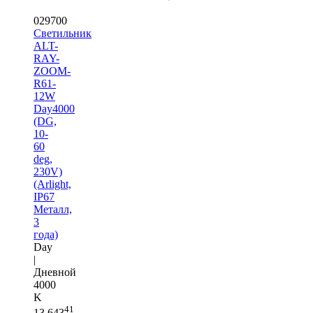
029700
Светильник
ALT-
RAY-
ZOOM-
R61-
12W
Day4000
(DG,
10-
60
deg,
230V)
(Arlight,
IP67
Металл,
3
года)
Day
|
Дневной
4000
K
41
13 643