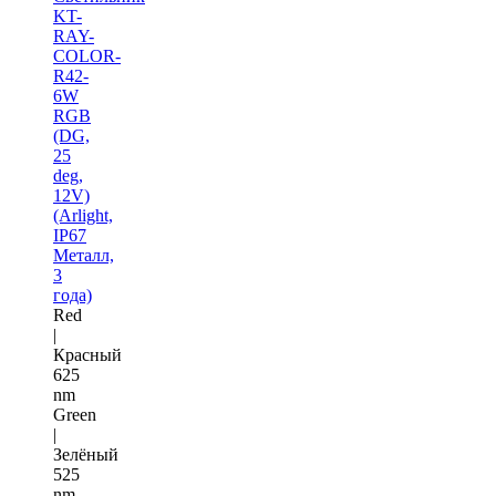
KT-
RAY-
COLOR-
R42-
6W
RGB
(DG,
25
deg,
12V)
(Arlight,
IP67
Металл,
3
года)
Red
|
Красный
625
nm
Green
|
Зелёный
525
nm