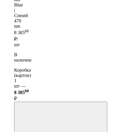
Blue
|
Синий
470
nm
88
8 385
₽/
шт
В
наличии
Коробка
(картон)
1
шт —
88
8 385
₽