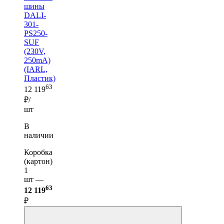
шины
DALI-
301-
PS250-
SUF
(230V,
250mA)
(IARL,
Пластик)
63
12 119
₽/
шт
В
наличии
Коробка
(картон)
1
шт —
63
12 119
₽