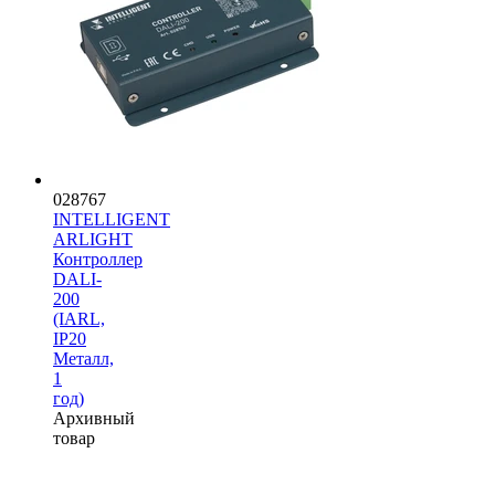
028767
INTELLIGENT
ARLIGHT
Контроллер
DALI-
200
(IARL,
IP20
Металл,
1
год)
Архивный
товар