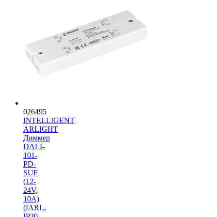
026495
INTELLIGENT
ARLIGHT
Диммер
DALI-
101-
PD-
SUF
(12-
24V,
10A)
(IARL,
IP20