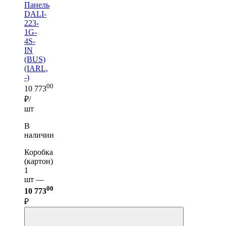
Панель
DALI-
223-
1G-
4S-
IN
(BUS)
(IARL,
-)
00
10 773
₽/
шт
В
наличии
Коробка
(картон)
1
шт —
00
10 773
₽