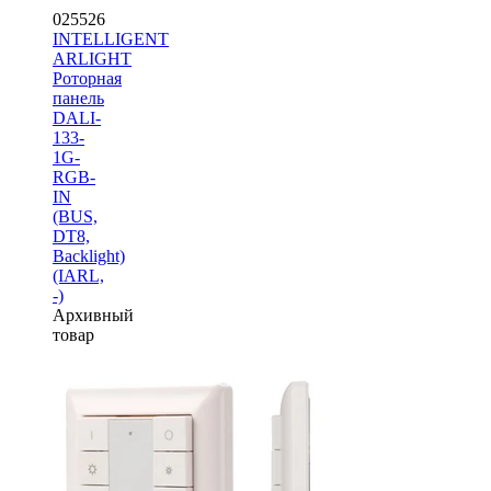
025526
INTELLIGENT
ARLIGHT
Роторная
панель
DALI-
133-
1G-
RGB-
IN
(BUS,
DT8,
Backlight)
(IARL,
-)
Архивный
товар