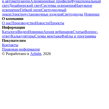
и автоматизации
Алюминиевые профили
Функциональный
свет
Дизайнерский свет
Системы освещения
Наружное
освещение
Гибкий неон
Светодиодный
декор
Электроустановочные изделия
Светодиоды
Новинки
О компании
О нас
Производство
Новости
Проекты
Информация
Каталоги
Видео
Новинки
Архив вебинаров
Статьи
Вопрос-
ответ
Калькуляторы
Схемы монтажа
Файлы и программы
Покупателям
Контакты
Правовая информация
© Разработано в
Arlight
, 2026