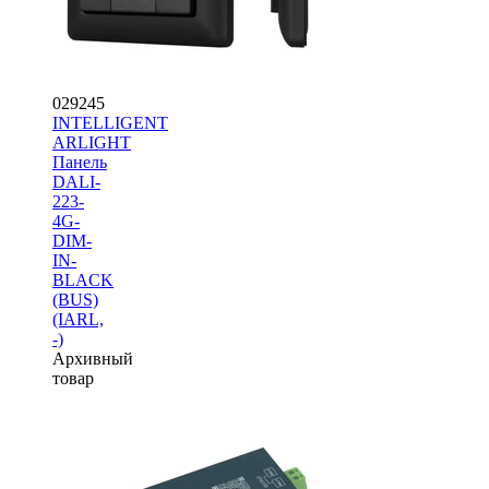
029245
INTELLIGENT
ARLIGHT
Панель
DALI-
223-
4G-
DIM-
IN-
BLACK
(BUS)
(IARL,
-)
Архивный
товар