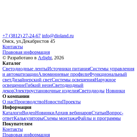
+7 (3812) 27-24-67
info@dioland.ru
Омск, ул.Декабристов 45
Контакты
Правовая информация
© Разработано в
Arlight
, 2026
Каталог
Светодиодные ленты
Источники питания
Системы управления
и автоматизации
Алюминиевые профили
Функциональный
свет
Дизайнерский свет
Системы освещения
Наружное
освещение
Гибкий неон
Светодиодный
декор
Электроустановочные изделия
Светодиоды
Новинки
О компании
О нас
Производство
Новости
Проекты
Информация
Каталоги
Видео
Новинки
Архив вебинаров
Статьи
Вопрос-
ответ
Калькуляторы
Схемы монтажа
Файлы и программы
Покупателям
Контакты
Правовая информация