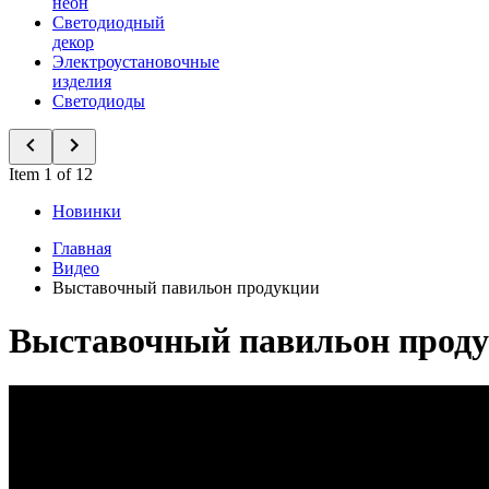
неон
Светодиодный
декор
Электроустановочные
изделия
Светодиоды
Item 1 of 12
Новинки
Главная
Видео
Выставочный павильон продукции
Выставочный павильон прод