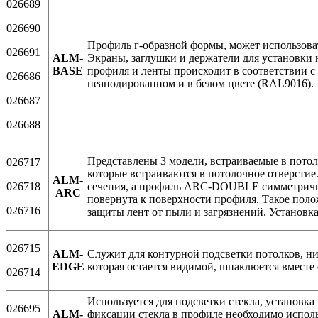
026689
026690
Профиль г-образной формы, может использоват
026691
ALM-
Экраны, заглушки и держатели для установки 
BASE
профиля и ленты происходит в соответствии с
026686
неанодированном и в белом цвете (RAL9016).
026687
026688
Представлены 3 модели, встраиваемые в пото
026717
которые встраиваются в потолочное отверсти
ALM-
026718
сечения, а профиль ARC-DOUBLE симметричный
ARC
повернута к поверхности профиля. Такое поло
026716
защиты лент от пыли и загрязнений. Установка
026715
ALM-
Служит для контурной подсветки потолков, ни
EDGE
которая остается видимой, шпаклюется вместе 
026714
Используется для подсветки стекла, установка 
026695
ALM-
фиксации стекла в профиле необходимо испол