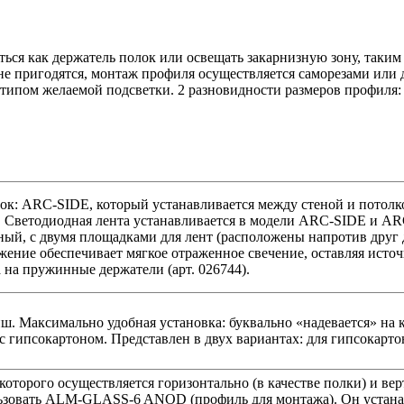
ься как держатель полок или освещать закарнизную зону, таким
не пригодятся, монтаж профиля осуществляется саморезами или
 типом желаемой подсветки. 2 разновидности размеров профиля:
лок: ARC-SIDE, который устанавливается между стеной и пото
е. Светодиодная лента устанавливается в модели ARC-SIDE и 
, с двумя площадками для лент (расположены напротив друг д
жение обеспечивает мягкое отраженное свечение, оставляя исто
 на пружинные держатели (арт. 026744).
ш. Максимально удобная установка: буквально «надевается» на к
с гипсокартоном. Представлен в двух вариантах: для гипсокарто
которого осуществляется горизонтально (в качестве полки) и вер
ьзовать ALM-GLASS-6 ANOD (профиль для монтажа). Он устанавл