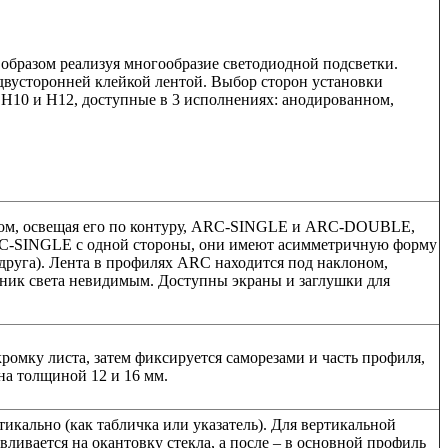
 образом реализуя многообразие светодиодной подсветки.
 двусторонней клейкой лентой. Выбор сторон установки
 H10 и H12, доступные в 3 исполнениях: анодированном,
лком, освещая его по контуру, ARC-SINGLE и ARC-DOUBLE,
ARC-SINGLE с одной стороны, они имеют асимметричную форму
руга). Лента в профилях ARC находится под наклоном,
чник света невидимым. Доступны экраны и заглушки для
ромку листа, затем фиксируется саморезами и часть профиля,
на толщиной 12 и 16 мм.
тикально (как табличка или указатель). Для вертикальной
ивается на окантовку стекла, а после – в основной профиль