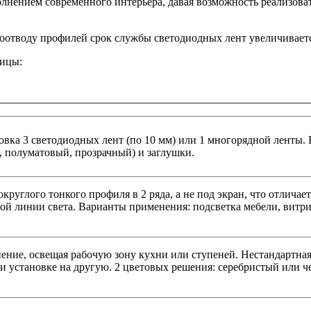
нением современного интерьера, давая возможность реализоват
плоотводу профилей срок службы светодиодных лент увеличивает
лицы:
ка 3 светодиодных лент (по 10 мм) или 1 многорядной ленты. 
, полуматовый, прозрачный) и заглушки.
круглого тонкого профиля в 2 ряда, а не под экран, что отлича
ой линии света. Варианты применения: подсветка мебели, витр
ение, освещая рабочую зону кухни или ступеней. Нестандартная
ри установке на другую. 2 цветовых решения: серебристый или 