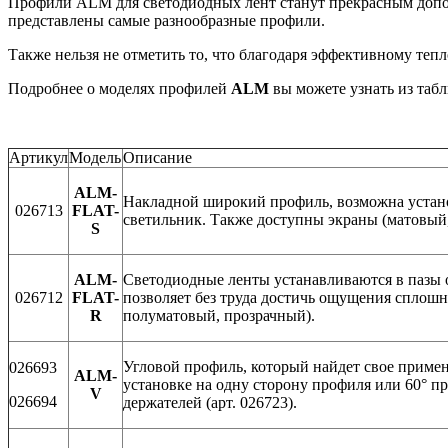
Профили ALM для светодиодных лент станут прекрасным допол
представлены самые разнообразные профили.
Также нельзя не отметить то, что благодаря эффективному те
Подробнее о моделях профилей
ALM
вы можете узнать из таб
Артикул
Модель
Описание
ALM-
Накладной широкий профиль, возможна установ
026713
FLAT-
светильник. Также доступны экраны (матовый
S
ALM-
Светодиодные ленты устанавливаются в пазы о
026712
FLAT-
позволяет без труда достичь ощущения сплошн
R
полуматовый, прозрачный).
Угловой профиль, который найдет свое примен
026693
ALM-
установке на одну сторону профиля или 60° п
V
026694
держателей (арт. 026723).