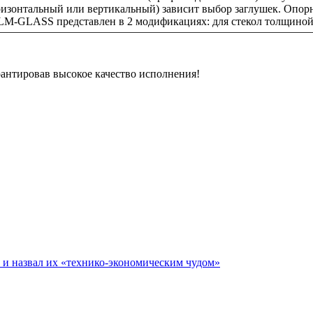
горизонтальный или вертикальный) зависит выбор заглушек. Опо
ALM-GLASS представлен в 2 модификациях: для стекол толщиной
рантировав высокое качество исполнения!
е и назвал их «технико-экономическим чудом»