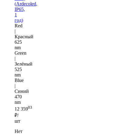
(Ardecoled,
IP65,
1
год)
Red
|
Красный
625
nm
Green
|
Зелёный
525
nm
Blue
|
Синий
470
nm
03
12 359
₽/
шт
Нет