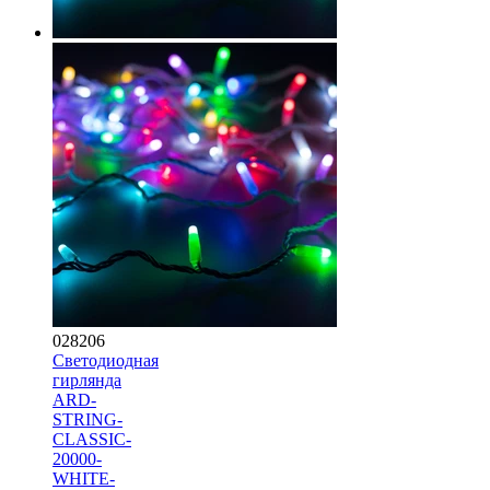
028206
Светодиодная
гирлянда
ARD-
STRING-
CLASSIC-
20000-
WHITE-