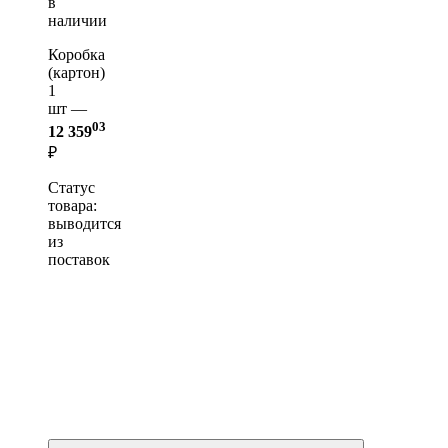
в
наличии
Коробка
(картон)
1
шт —
03
12 359
₽
Статус
товара:
выводится
из
поставок