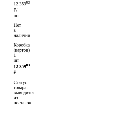
03
12 359
₽/
шт
Нет
в
наличии
Коробка
(картон)
1
шт —
03
12 359
₽
Статус
товара:
выводится
из
поставок