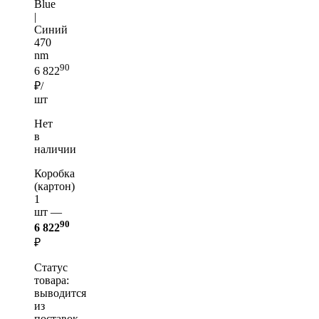
Blue
|
Синий
470
nm
90
6 822
₽/
шт
Нет
в
наличии
Коробка
(картон)
1
шт —
90
6 822
₽
Статус
товара:
выводится
из
поставок