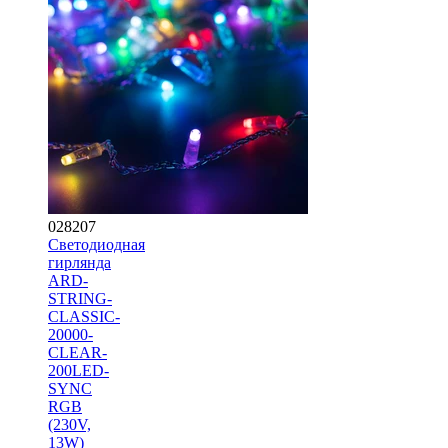
028207
Светодиодная
гирлянда
ARD-
STRING-
CLASSIC-
20000-
CLEAR-
200LED-
SYNC
RGB
(230V,
13W)