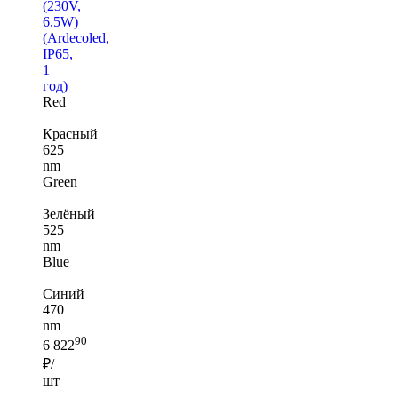
(230V,
6.5W)
(Ardecoled,
IP65,
1
год)
Red
|
Красный
625
nm
Green
|
Зелёный
525
nm
Blue
|
Синий
470
nm
90
6 822
₽/
шт