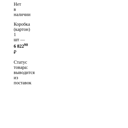
Нет
в
наличии
Коробка
(картон)
1
шт —
90
6 822
₽
Статус
товара:
выводится
из
поставок