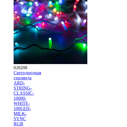
028208
Светодиодная
гирлянда
ARD-
STRING-
CLASSIC-
10000-
WHITE-
100LED-
MILK-
SYNC
RGB