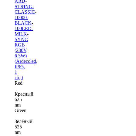
ARD-
STRING-
CLASSIC-
10000-
BLACK-
100LED-
MILK-
SYNC
RGB
(230V,
6.5W)
(Ardecoled,
IP65,
1
год)
Red
|
Красный
625
nm
Green
|
Зелёный
525
nm