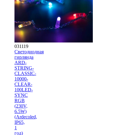
031119
Светодиодная
гирлянда
ARD-
STRING-
CLASSIC-
10000-
CLEAR-
100LED-
SYNC
RGB
(230V,
6.5W)
(Ardecoled,
IP65,
1
год)